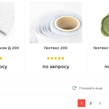
оком Д 200
Геотекс 200
Геотекс
осу
по запросу
п
Показать еще
1
2