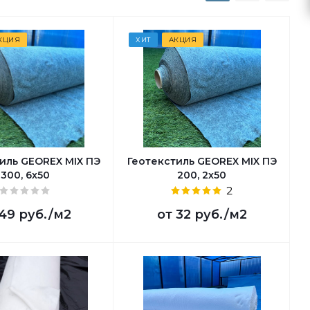
КЦИЯ
ХИТ
АКЦИЯ
иль GEOREX MIX ПЭ
Геотекстиль GEOREX MIX ПЭ
300, 6х50
200, 2х50
2
49 руб.
/м2
от
32 руб.
/м2