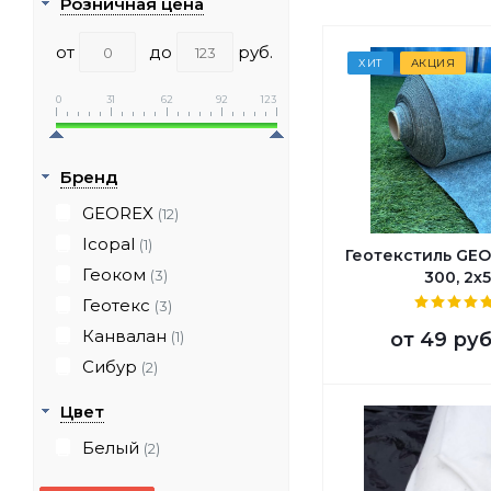
Розничная цена
от
до
руб.
ХИТ
АКЦИЯ
0
31
62
92
123
Бренд
GEOREX
(12)
Icopal
(1)
Геотекстиль GEO
Геоком
(3)
300, 2х
Геотекс
(3)
Канвалан
от
49 руб
(1)
Сибур
(2)
Цвет
Белый
(2)