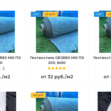
ХИТ
АКЦИЯ
ХИТ
А
REX MIX ПЭ
Геотекстиль GEOREX MIX ПЭ
Геотекст
50
200, 6х50
2
.
/м2
от
32 руб.
/м2
от
АКЦИЯ