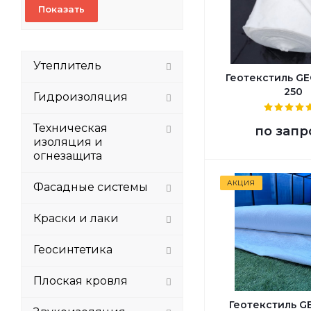
Утеплитель
Геотекстиль G
250
Гидроизоляция
Техническая
по запр
изоляция и
огнезащита
АКЦИЯ
Фасадные системы
Краски и лаки
Геосинтетика
Плоская кровля
Геотекстиль G