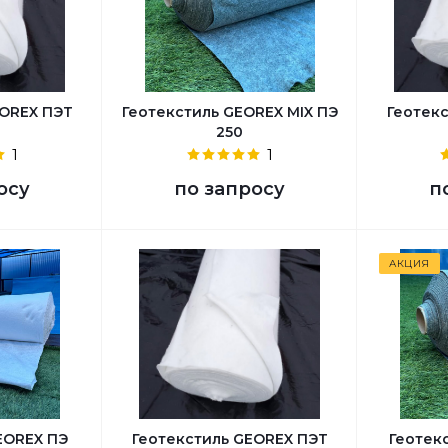
EОREX ПЭТ
Геотекстиль GEOREX MIX ПЭ
Геотек
250
1
1
осу
по запросу
п
АКЦИЯ
EOREX ПЭ
Геотекстиль GEОREX ПЭТ
Геотек