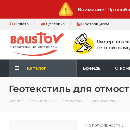
Внимание! Просьба
Оплата
Доставка
Поставщикам
Лидер на ры
теплоизоляц
Каталог
Бренды
О ком
Геотекстиль для отмос
Каталог
-
Геосинтетика
-
Геотекстиль
-
Для отмостки
По популярности