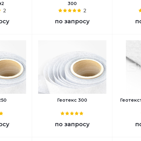
м2
300
2
2
осу
по запросу
п
250
Геотекс 300
Геотекс
осу
по запросу
п