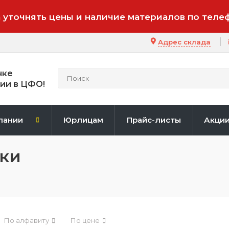
 уточнять цены и наличие материалов по теле
Адрес склада
нке
ии в ЦФО!
пании
Юрлицам
Прайс-листы
Акци
тки
По алфавиту
По цене