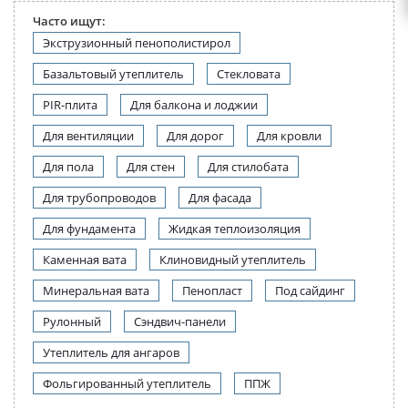
Часто ищут:
Экструзионный пенополистирол
Базальтовый утеплитель
Стекловата
PIR-плита
Для балкона и лоджии
Для вентиляции
Для дорог
Для кровли
Для пола
Для стен
Для стилобата
Для трубопроводов
Для фасада
Для фундамента
Жидкая теплоизоляция
Каменная вата
Клиновидный утеплитель
Минеральная вата
Пенопласт
Под сайдинг
Рулонный
Сэндвич-панели
Утеплитель для ангаров
Фольгированный утеплитель
ППЖ