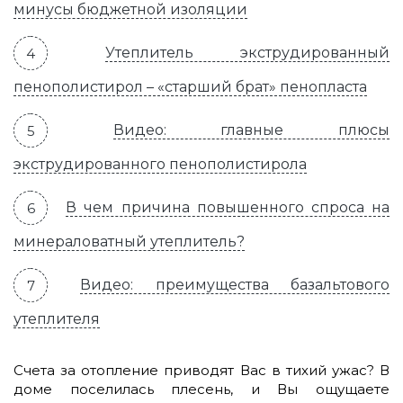
минусы бюджетной изоляции
Утеплитель экструдированный
пенополистирол – «старший брат» пенопласта
Видео: главные плюсы
экструдированного пенополистирола
В чем причина повышенного спроса на
минераловатный утеплитель?
Видео: преимущества базальтового
утеплителя
Счета за отопление приводят Вас в тихий ужас? В
доме поселилась плесень, и Вы ощущаете