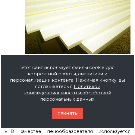
Улучшенная прочность на сжатие – до 0,5 МПа, в
Этот сайт использует файлы cookie для
зависимости от плотности.
корректной работы, аналитики и
Самый низкий коэффициент теплопроводности
персонализации контента. Нажимая кнопку, вы
среди теплоизоляции – от 0,028 Вт/м·К.
соглашаетесь с
Политикой
Срок службы – 50 и более лет, что как минимум в
конфиденциальности и обработкой
2 раза превышает долговечность пенопласта.
персональных данных
.
Добавление антипиренов позволяет выпускать
слабогорючие и умеренно горючие плиты.
ПРИНЯТЬ
Показатель поглощения влаги по объему не
превышает 0,4%.
В качестве пенообразователя используется