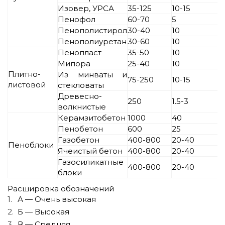
Изовер, УРСА
35-125
10-15
Пенофол
60-70
5
Пенополистирол
30-40
10
Пенополиуретан
30-60
10
Пенопласт
35-50
10
Мипора
25-40
10
Плитно-
Из минваты и
75-250
10-15
листовой
стекловаты
Древесно-
250
1.5-3
волкнистые
Керамзитобетон
1000
40
Пенобетон
600
25
Газобетон
400-800
20-40
Пеноблоки
Ячеистый бетон
400-800
20-40
Газосиликатные
400-800
20-40
блоки
Расшировка обозначений
А — Очень высокая
Б — Высокая
В — Средняя