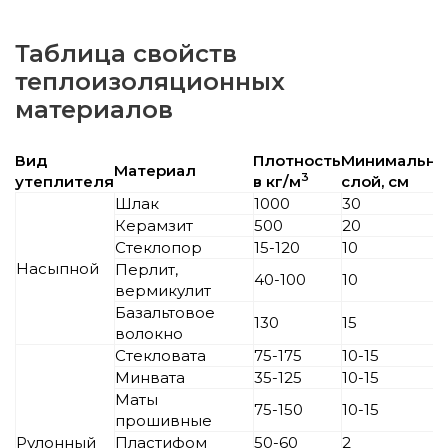
Таблица свойств
теплоизоляционных
материалов
Вид
Плотность
Минимальны
Материал
3
утеплителя
в кг/м
слой, см
Шлак
1000
30
Керамзит
500
20
Стеклопор
15-120
10
Насыпной
Перлит,
40-100
10
вермикулит
Базальтовое
130
15
волокно
Стекловата
75-175
10-15
Минвата
35-125
10-15
Маты
75-150
10-15
прошивные
Рулонный
Пластифом
50-60
2