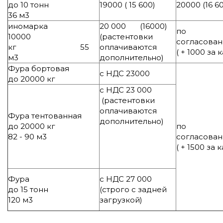
до 10 тонн
19000 ( 15 600)
20000 (16 6
36 м3
иномарка
20 000 (16000)
по
10000
(растентовки
со
кг 55
оплачиваются
( + 1000 за
м3
дополнительно)
Фура бортовая
с НДС 23000
до 20000 кг
с НДС 23 000
(растентовки
оплачиваются
Фура тентованная
дополнительно)
до 20000 кг
по
82 - 90 м3
со
( + 1500 за
Фура
с НДС 27 000
до 15 тонн
(строго с задней
120 м3
загрузкой)