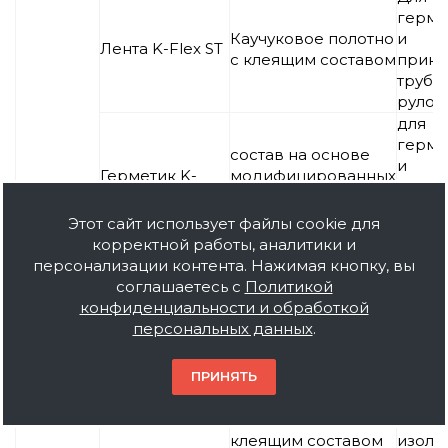
герме
Каучуковое полотно
и
Лента K-Flex ST
с клеящим составом
прикл
трубо
рулон
для
герме
состав на основе
и
Герметик K-
модифицированных
прикл
Mastik 55
полимеров, черный
оболо
или серый цвет
Этот сайт использует файлы cookie для
Clad, 
корректной работы, аналитики и
White 
персонализации контента. Нажимая кнопку, вы
Очищ
Жидкий состав
соглашаетесь с
Политикой
Очиститель К-
повер
органических
конфиденциальности и обработкой
Флэкс
удале
растворителей
персональных данных
.
излиш
Алюминиевое
для
ПРИНЯТЬ
самоклеящиеся
полотно с
герме
ленты ЛАС/ЛАС
армированием и
швов 
А
без с нанесённым
соеди
клеящим составом
изоля