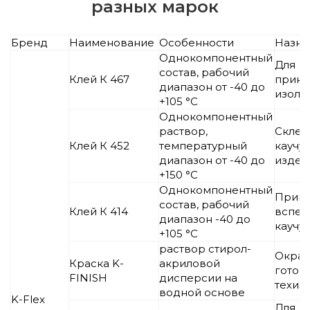
разных марок
Бренд
Наименование
Особенности
Назна
Однокомпонентный
Для
состав, рабочий
Клей К 467
прикл
диапазон от -40 до
изоля
+105 °С
Однокомпонентный
раствор,
Склеи
Клей К 452
температурный
каучу
диапазон от -40 до
издел
+150 °С
Однокомпонентный
Прикл
состав, рабочий
Клей К 414
вспен
диапазон -40 до
каучу
+105 °С
раствор стирол-
Окра
Краска K-
акриловой
готов
FINISH
дисперсии на
техиз
водной основе
K-Flex
Для