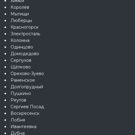
Химки
Королёв
Мытищи
Люберцы
Красногорск
Электросталь
Коломна
Одинцово
Домодедово
Серпухов
Щёлково
Орехово-Зуево
Раменское
Долгопрудный
Пушкино
Реутов
Сергиев Посад
Воскресенск
Лобня
Ивантеевка
Дубна