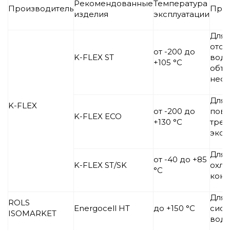
Рекомендованные
Температура
Производитель
При
изделия
эксплуатации
Для 
отоп
от -200 до
K-FLEX ST
водо
+105 °C
объе
неф
Для 
K-FLEX
от -200 до
пов
K-FLEX ECO
+130 °C
треб
экол
Для 
от -40 до +85
K-FLEX ST/SK
охла
°C
конд
Для 
ROLS
Energocell HT
до +150 °С
сист
ISOMARKET
водо