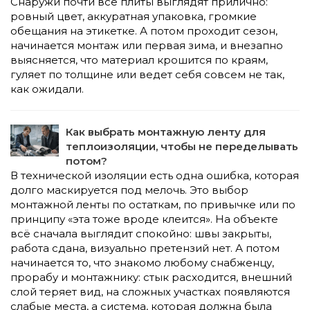
Снаружи почти все плиты выглядят прилично:
ровный цвет, аккуратная упаковка, громкие
обещания на этикетке. А потом проходит сезон,
начинается монтаж или первая зима, и внезапно
выясняется, что материал крошится по краям,
гуляет по толщине или ведет себя совсем не так,
как ожидали.
Как выбрать монтажную ленту для
теплоизоляции, чтобы не переделывать
потом?
В технической изоляции есть одна ошибка, которая
долго маскируется под мелочь. Это выбор
монтажной ленты по остаткам, по привычке или по
принципу «эта тоже вроде клеится». На объекте
всё сначала выглядит спокойно: швы закрыты,
работа сдана, визуально претензий нет. А потом
начинается то, что знакомо любому снабженцу,
прорабу и монтажнику: стык расходится, внешний
слой теряет вид, на сложных участках появляются
слабые места, а система, которая должна была