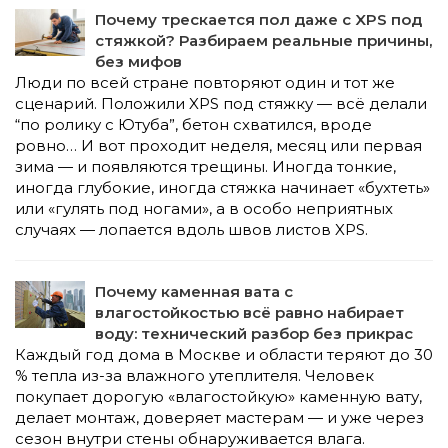
Почему трескается пол даже с XPS под
стяжкой? Разбираем реальные причины,
без мифов
Люди по всей стране повторяют один и тот же
сценарий. Положили XPS под стяжку — всё делали
“по ролику с Ютуба”, бетон схватился, вроде
ровно… И вот проходит неделя, месяц или первая
зима — и появляются трещины. Иногда тонкие,
иногда глубокие, иногда стяжка начинает «бухтеть»
или «гулять под ногами», а в особо неприятных
случаях — лопается вдоль швов листов XPS.
Почему каменная вата с
влагостойкостью всё равно набирает
воду: технический разбор без прикрас
Каждый год дома в Москве и области теряют до 30
% тепла из-за влажного утеплителя. Человек
покупает дорогую «влагостойкую» каменную вату,
делает монтаж, доверяет мастерам — и уже через
сезон внутри стены обнаруживается влага.