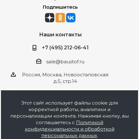
Подпишитесь
Наши контакты
+7 (495) 212-06-41
sale@baustof.ru
Россия, Москва, Новоостаповская
д.5, стр.14
Этот сайт использует файлы cookie для
корректной работы, аналитики и
2026 © ООО Баустов. Собственное
персонализации контента. Нажимая кнопку, вы
производство лакокрасочной продукции,
соглашаетесь с
Политикой
оптовая и розничная продажа строительных
конфиденциальности и обработкой
материалов, комплектация объектов под ключ.
персональных данных
.