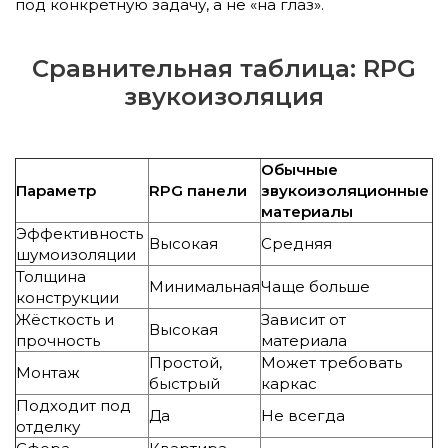
под конкретную задачу, а не «на глаз».
Сравнительная таблица: RPG
звукоизоляция
Обычные
Параметр
RPG панели
звукоизоляционные
материалы
Эффективность
Высокая
Средняя
шумоизоляции
Толщина
Минимальная
Чаще больше
конструкции
Жёсткость и
Зависит от
Высокая
прочность
материала
Простой,
Может требовать
Монтаж
быстрый
каркас
Подходит под
Да
Не всегда
отделку