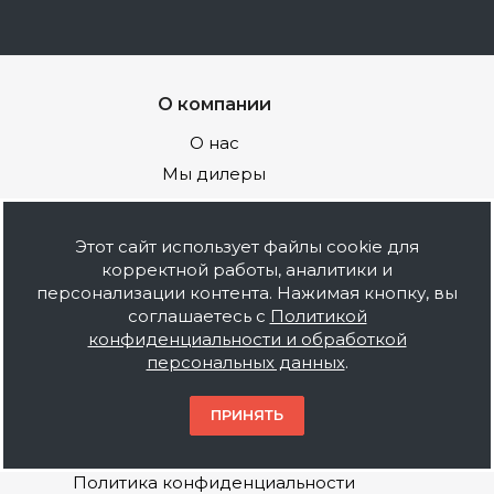
О компании
О нас
Мы дилеры
Наше производство
Вакансии
Этот сайт использует файлы cookie для
Поставщикам
корректной работы, аналитики и
персонализации контента. Нажимая кнопку, вы
Оптовикам
соглашаетесь с
Политикой
конфиденциальности и обработкой
Покупателям
персональных данных
.
Условия оплаты
ПРИНЯТЬ
Условия доставки
Наши гарантии
Политика конфиденциальности