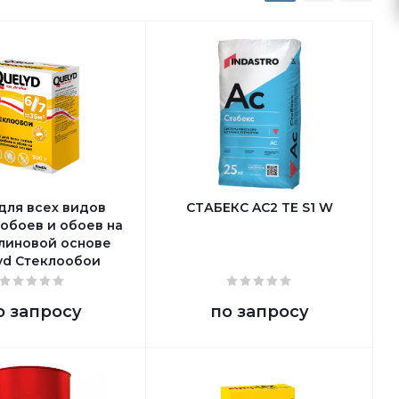
для всех видов
СТАБЕКС AC2 TE S1 W
обоев и обоев на
линовой основе
yd Стеклообои
о запросу
по запросу