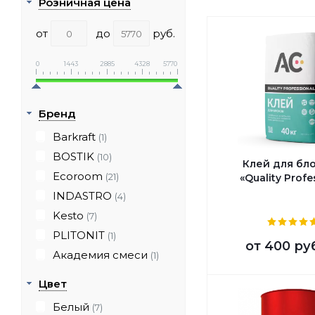
Розничная цена
от
до
руб.
0
1443
2885
4328
5770
Бренд
Barkraft
(1)
BOSTIK
(10)
Клей для бл
Ecoroom
(21)
«Quality Profe
INDASTRO
(4)
Kesto
(7)
PLITONIT
(1)
от
400 ру
Академия смеси
(1)
Цвет
Белый
(7)