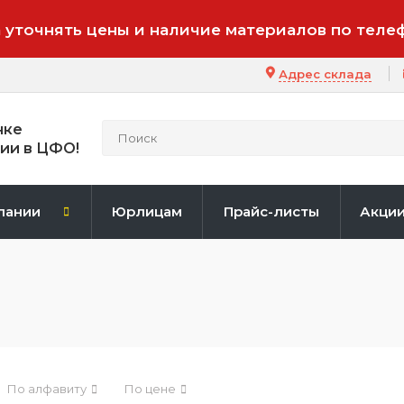
 уточнять цены и наличие материалов по теле
Адрес склада
нке
ии в ЦФО!
пании
Юрлицам
Прайс-листы
Акци
По алфавиту
По цене