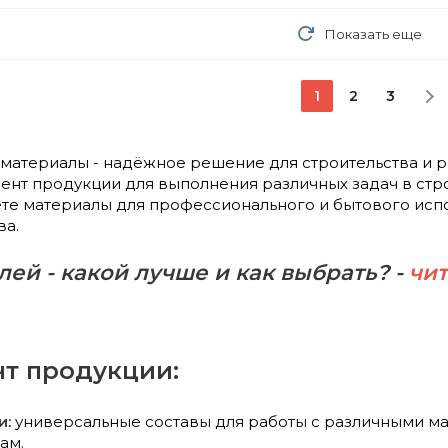
Показать еще
1
2
3
материалы - надёжное решение для строительства и р
нт продукции для выполнения различных задач в стро
ёте материалы для профессионального и бытового ис
ва.
ей - какой лучше и как выбрать? -
чит
т продукции:
и:
универсальные составы для работы с различными мат
ам.