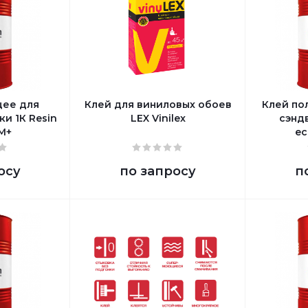
щее для
Клей для виниловых обоев
Клей по
и 1К Resin
LEX Vinilex
сэнд
M+
ec
осу
по запросу
п