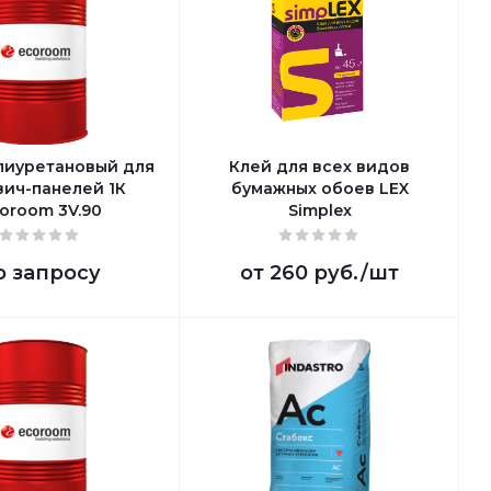
лиуретановый для
Клей для всех видов
вич-панелей 1К
бумажных обоев LEX
oroom 3V.90
Simplex
о запросу
от
260 руб.
/шт