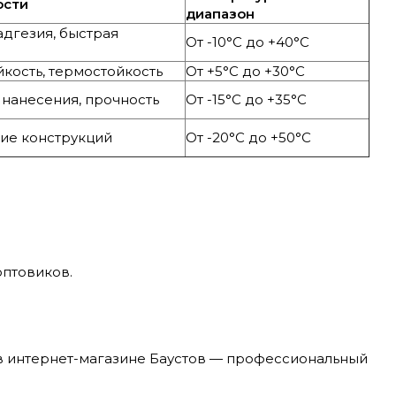
ости
диапазон
адгезия, быстрая
От -10°C до +40°C
я
йкость, термостойкость
От +5°C до +30°C
 нанесения, прочность
От -15°C до +35°C
ие конструкций
От -20°C до +50°C
оптовиков.
в интернет-магазине Баустов — профессиональный