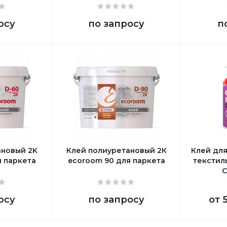
осу
по запросу
п
ановый 2K
Клей полиуретановый 2К
Клей для
я паркета
ecoroom 90 для паркета
текстил
С
осу
по запросу
от