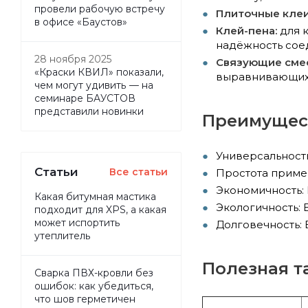
провели рабочую встречу
Плиточные клеи
в офисе «Баустов»
Клей-пена:
для к
надёжность сое
28 ноября 2025
Связующие смес
«Краски КВИЛ» показали,
выравнивающих
чем могут удивить — на
семинаре БАУСТОВ
представили новинки
Преимущест
Универсальность
Статьи
Все статьи
Простота приме
Экономичность: 
Какая битумная мастика
Экологичность:
подходит для XPS, а какая
может испортить
Долговечность: 
утеплитель
Полезная т
Сварка ПВХ-кровли без
ошибок: как убедиться,
что шов герметичен