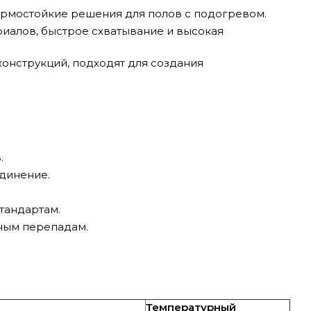
термостойкие решения для полов с подогревом.
риалов, быстрое схватывание и высокая
онструкций, подходят для создания
.
динение.
тандартам.
рным перепадам.
Температурный