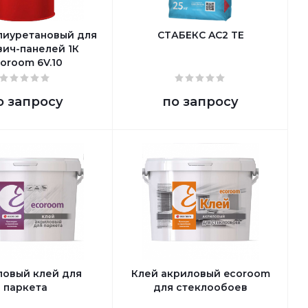
лиуретановый для
СТАБЕКС AC2 TE
вич-панелей 1К
oroom 6V.10
о запросу
по запросу
ловый клей для
Клей акриловый ecoroom
паркета
для стеклообоев