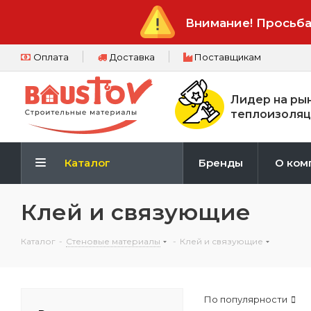
Внимание! Просьба
Оплата
Доставка
Поставщикам
Лидер на ры
теплоизоляц
Каталог
Бренды
О ком
Клей и связующие
Каталог
-
Стеновые материалы
-
Клей и связующие
По популярности