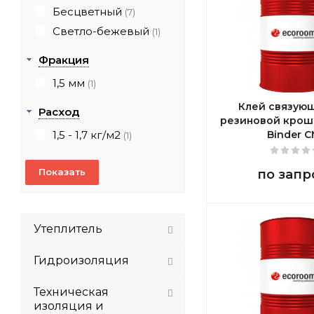
Бесцветный
(7)
Светло-бежевый
(1)
Фракция
1,5 мм
(1)
Клей связую
Расход
резиновой крошк
1,5 - 1,7 кг/м2
Binder C
(1)
по запр
Утеплитель
Гидроизоляция
Техническая
изоляция и