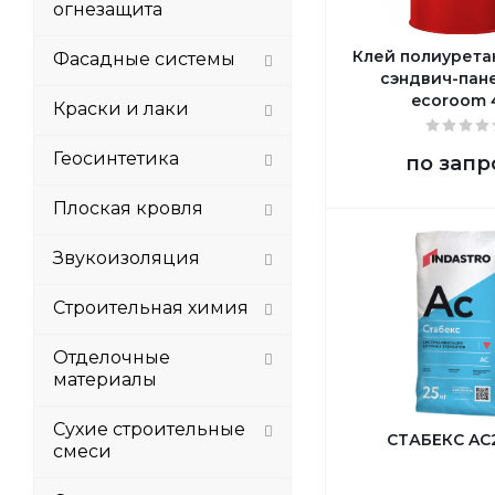
огнезащита
Клей полиурета
Фасадные системы
сэндвич-пан
ecoroom 4
Краски и лаки
Геосинтетика
по запр
Плоская кровля
Звукоизоляция
Строительная химия
Отделочные
материалы
Сухие строительные
СТАБЕКС AC
смеси