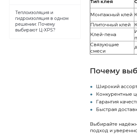
Тип клея
Теплоизоляция и
Монтажный клей
К
гидроизоляция в одном
решении: Почему
Плиточный клей
К
выбирают Ц-XPS?
Клей-пена
Связующие
смеси
Почему выб
Широкий ассорт
Конкурентные це
Гарантия качес
Быстрая доставк
Выбирайте надёжн
подход и увереннос