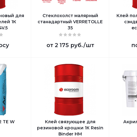
новый для
Стеклохолст малярный
Клей по
елей 1К
станадартный VERRETOLLE
сэнд
V.5
35
ec
осу
от
2 175 руб.
/шт
п
2 TE W
Клей связующее для
Акри
резиновой крошки 1К Resin
Binder HM