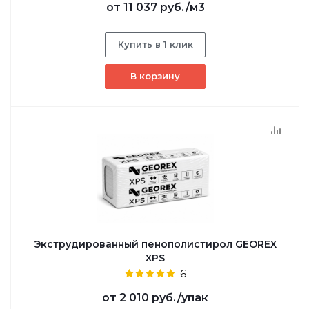
от
11 037 руб.
/м3
Купить в 1 клик
В корзину
Экструдированный пенополистирол GEOREX
XPS
6
от
2 010 руб.
/упак