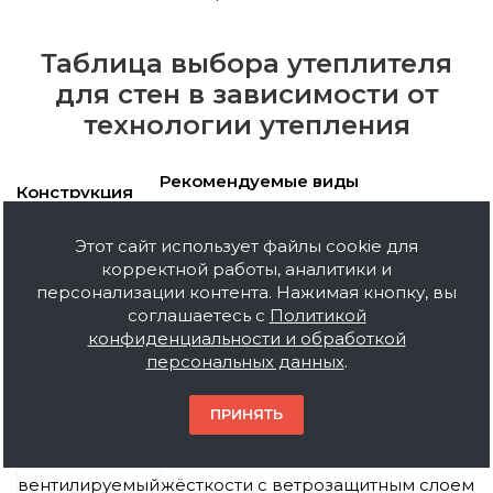
Таблица выбора утеплителя
для стен в зависимости от
технологии утепления
Рекомендуемые виды
Конструкция
теплоизоляции
Жесткие плиты базальтовой ваты
Этот сайт использует файлы cookie для
плотностью от 120 кг/м3, экструзия
Мокрый фасад
корректной работы, аналитики и
плотностью 26-32 кг/м3 и
персонализации контента. Нажимая кнопку, вы
пенопласт марки 15Н, 20Н, 25Н.
соглашаетесь с
Политикой
Легкие теплоизоляционные плиты
конфиденциальности и обработкой
и маты из каменной ваты и
персональных данных
.
Обшивка
штапельного стекловолокна
сайдингом
плотностью от 75 кг/м3, пенопласт
плотностью 10, 15, 20 (кроме
ПРИНЯТЬ
деревянного дома).
Навесной
Базальтовые плиты повышенной
вентилируемый
жёсткости с ветрозащитным слоем