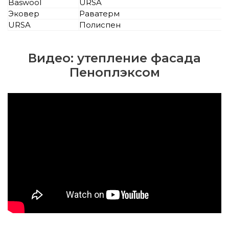
Baswool
URSA
Эковер
Раватерм
URSA
Полиспен
Видео: утепление фасада
Пеноплэксом