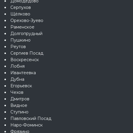
Домодедово
Серпухов
Щёлково
Орехово-Зуево
Раменское
Долгопрудный
Пушкино
Реутов
Сергиев Посад
Воскресенск
Лобня
Ивантеевка
Дубна
Егорьевск
Чехов
Дмитров
Видное
Ступино
Павловский Посад
Наро-Фоминск
Фрязино