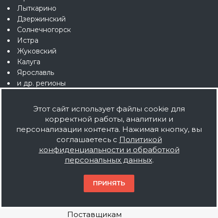
Лыткарино
Дзержинский
Солнечногорск
Истра
Жуковский
Калуга
Ярославль
и др. регионы
Этот сайт использует файлы cookie для
корректной работы, аналитики и
персонализации контента. Нажимая кнопку, вы
соглашаетесь с
Политикой
О компании
конфиденциальности и обработкой
персональных данных
.
О нас
Мы дилеры
ПРИНЯТЬ
Наше производство
Вакансии
Поставщикам