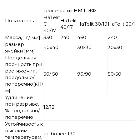
Геосетка из НМ ПЭФ
HaTelit
Показатель
HaTelit
C
HaTelit 30/19
HaTelit 30/13
40/17
40/17
Масса, [ г/ м.2]
330
240
460
240
размер
40x40
30x30
30x30
ячейки [мм]
Предельная
прочность при
растяжении,
50/ 50
90/90
50/50
продольно/
поперечно[кН/
м]
Удлинение
при разрыве,
12/12
% продольно/
поперечно
Устойчивость к
высоким
не более 190
температурам,