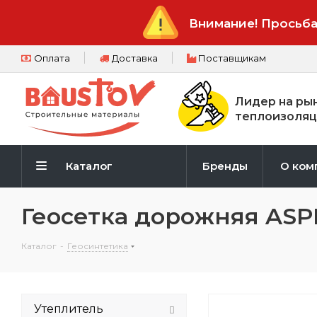
Внимание! Просьба
Оплата
Доставка
Поставщикам
Лидер на ры
теплоизоляц
Каталог
Бренды
О ком
Геосетка дорожняя ASP
Каталог
-
Геосинтетика
Утеплитель