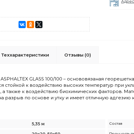
Адрес
Теххарактеристики
Отзывы (0)
ASPHALTEX GLASS 100/100 – основовязаная георешетка
я стойкой к воздействию высоких температур при укла
, а также к воздействию биохимических факторов. М
а разрыв по основе и утку и имеет отличную адгезию к
5,35 м
Состав
Прочность п