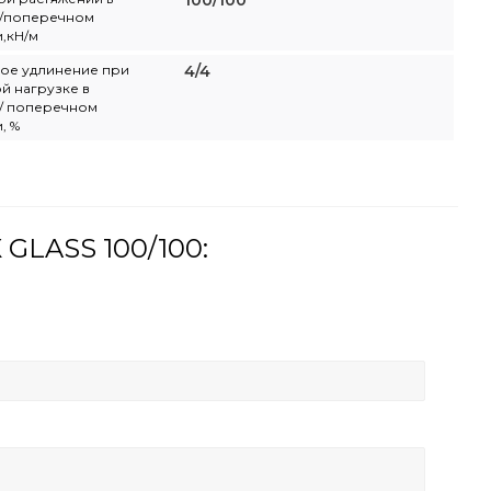
100/100
/поперечном
,кН/м
ое удлинение при
4/4
й нагрузке в
/ поперечном
, %
GLASS 100/100: