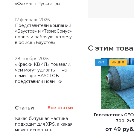
«Фахманн Руссланд»
12 февраля 2026
Представители компаний
«Баустов» и «ТехноСонус»
провели рабочую встречу
в офисе «Баустов»
С этим тов
28 ноября 2025
ХИТ
АКЦИЯ
«Краски КВИЛ» показали,
чем могут удивить — на
семинаре БАУСТОВ
представили новинки
Статьи
Все статьи
Геотекстиль GEO
Какая битумная мастика
300, 2х
подходит для XPS, а какая
от
49 руб
может испортить