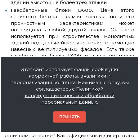
зданий высотой не более трех этажей.
Газобетонные блоки D600.
Цена этого
ячеистого бетона – самая высокая, но и его
прочностным характеристикам может
позавидовать любой другой аналог. Он часто
используется при строительстве монолитных
зданий под дальнейшее утепление с помощью
навесных вентилируемых фасадов. Есть также
газобетонные блоки D700 и выше по марке
прочности, но они применяются гораздо реже.
Этот сайт использует файлы cookie для
корректной работы, аналитики и
Чем ниже марка прочности у
газобетонных
персонализации контента. Нажимая кнопку, вы
блоков Аэростоун
или изделий любого другого
соглашаетесь с
Политикой
бренда, тем ниже их коэффициент
конфиденциальности и обработкой
теплопроводности – и наоборот. Именно поэтому
персональных данных
.
дома из высокопрочного ячеистого бетона
обязательно нуждаются в утеплении.
ПРИНЯТЬ
Хотите
приобрести Ютонг газобетонные блоки
недорого
, но при этом быть уверенным в их
отличном качестве? Как официальный дилер этого