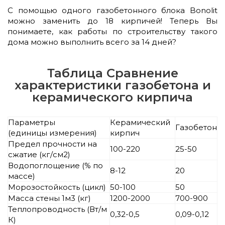
С помощью одного газобетонного блока Bonolit
можно заменить до 18 кирпичей! Теперь Вы
понимаете, как работы по строительству такого
дома можно выполнить всего за 14 дней?
Таблица Сравнение
характеристики газобетона и
керамического кирпича
Параметры
Керамический
Газобетон
(единицы измерения)
кирпич
Предел прочности на
100-220
25-50
сжатие (кг/см2)
Водопоглощение (% по
8-12
20
массе)
Морозостойкость (цикл)
50-100
50
Масса стены 1м3 (кг)
1200-2000
700-900
Теплопроводность (Вт/м
0,32-0,5
0,09-0,12
К)