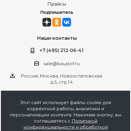
Прайсы
Подпишитесь
Наши контакты
+7 (495) 212-06-41
sale@baustof.ru
Россия, Москва, Новоостаповская
д.5, стр.14
Этот сайт использует файлы cookie для
корректной работы, аналитики и
2026 © ООО Баустов. Собственное
персонализации контента. Нажимая кнопку, вы
производство лакокрасочной продукции,
соглашаетесь с
Политикой
оптовая и розничная продажа строительных
конфиденциальности и обработкой
материалов, комплектация объектов под ключ.