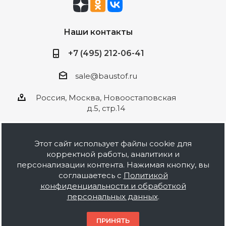
Наши контакты
+7 (495) 212-06-41
sale@baustof.ru
Россия, Москва, Новоостаповская
д.5, стр.14
Этот сайт использует файлы cookie для
корректной работы, аналитики и
2026 © ООО Баустов. Собственное
персонализации контента. Нажимая кнопку, вы
производство лакокрасочной продукции,
соглашаетесь с
Политикой
оптовая и розничная продажа строительных
конфиденциальности и обработкой
материалов, комплектация объектов под ключ.
персональных данных
.
Информация на сайте носит ознакомительный
характер и не является публичной офертой.
ПРИНЯТЬ