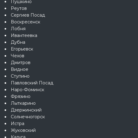
Пушкино
Реутов
Сергиев Посад
Воскресенск
Лобня
Ивантеевка
Дубна
Егорьевск
Чехов
Дмитров
Видное
Ступино
Павловский Посад
Наро-Фоминск
Фрязино
Лыткарино
Дзержинский
Солнечногорск
Истра
Жуковский
Калуга