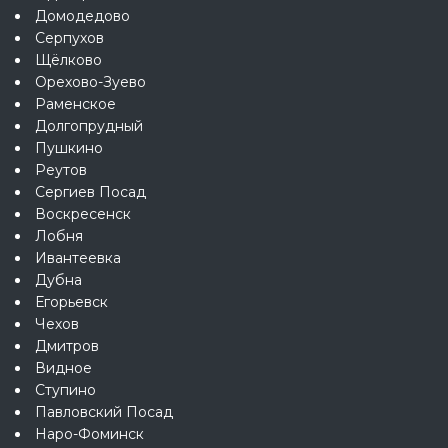
Домодедово
Серпухов
Щёлково
Орехово-Зуево
Раменское
Долгопрудный
Пушкино
Реутов
Сергиев Посад
Воскресенск
Лобня
Ивантеевка
Дубна
Егорьевск
Чехов
Дмитров
Видное
Ступино
Павловский Посад
Наро-Фоминск