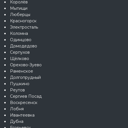
Королёв
Мытищи
Люберцы
Красногорск
Электросталь
Коломна
Одинцово
Домодедово
Серпухов
Щёлково
Орехово-Зуево
Раменское
Долгопрудный
Пушкино
Реутов
Сергиев Посад
Воскресенск
Лобня
Ивантеевка
Дубна
Егорьевск