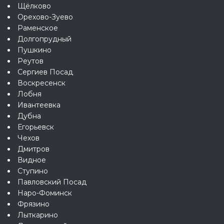
Щёлково
Орехово-Зуево
Раменское
Долгопрудный
Пушкино
Реутов
Сергиев Посад
Воскресенск
Лобня
Ивантеевка
Дубна
Егорьевск
Чехов
Дмитров
Видное
Ступино
Павловский Посад
Наро-Фоминск
Фрязино
Лыткарино