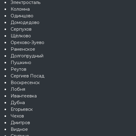
Электросталь
Коломна
Одинцово
Домодедово
Серпухов
Щёлково
Орехово-Зуево
Раменское
Долгопрудный
Пушкино
Реутов
Сергиев Посад
Воскресенск
Лобня
Ивантеевка
Дубна
Егорьевск
Чехов
Дмитров
Видное