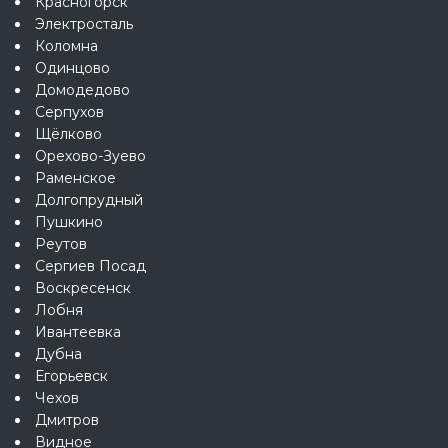
Красногорск
Электросталь
Коломна
Одинцово
Домодедово
Серпухов
Щёлково
Орехово-Зуево
Раменское
Долгопрудный
Пушкино
Реутов
Сергиев Посад
Воскресенск
Лобня
Ивантеевка
Дубна
Егорьевск
Чехов
Дмитров
Видное