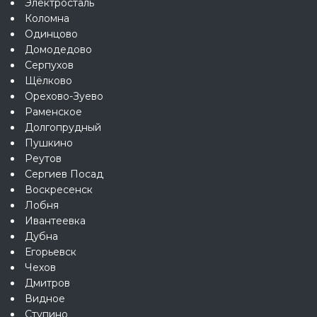
Электросталь
Коломна
Одинцово
Домодедово
Серпухов
Щёлково
Орехово-Зуево
Раменское
Долгопрудный
Пушкино
Реутов
Сергиев Посад
Воскресенск
Лобня
Ивантеевка
Дубна
Егорьевск
Чехов
Дмитров
Видное
Ступино