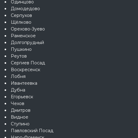
Одинцово
Домодедово
Серпухов
Щёлково
Орехово-Зуево
Раменское
Долгопрудный
Пушкино
Реутов
Сергиев Посад
Воскресенск
Лобня
Ивантеевка
Дубна
Егорьевск
Чехов
Дмитров
Видное
Ступино
Павловский Посад
Наро-Фоминск