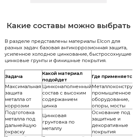
Какие составы можно выбрать
В разделе представлены материалы Elcon для
разных задач: базовая антикоррозионная защита,
усиленное холодное цинкование, быстросохнущие
цинковые грунты и финишные покрытия.
Какой материал
Задача
Где применяется
подойдет
Максимальная
Цинконаполненный
Металлоконструкц
защита
состав с высоким
промышленное
металла от
содержанием
оборудование,
коррозии
цинка
опоры, мосты
Подготовка
Основание под
Цинковая
металла под
защитные и
грунтовка по
дальнейшую
декоративные
металлу
окраску
покрытия