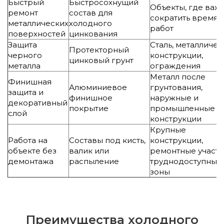
Быстрый
Быстросохнущий
Объекты, где важ
ремонт
состав для
сократить время
металлических
холодного
работ
поверхностей
цинкования
Защита
Сталь, металличес
Протекторный
черного
конструкции,
цинковый грунт
металла
ограждения
Металл после
Финишная
Алюминиевое
грунтования,
защита и
финишное
наружные и
декоративный
покрытие
промышленные
слой
конструкции
Крупные
Работа на
Составы под кисть,
конструкции,
объекте без
валик или
ремонтные участк
демонтажа
распыление
труднодоступные
зоны
Преимущества холодного