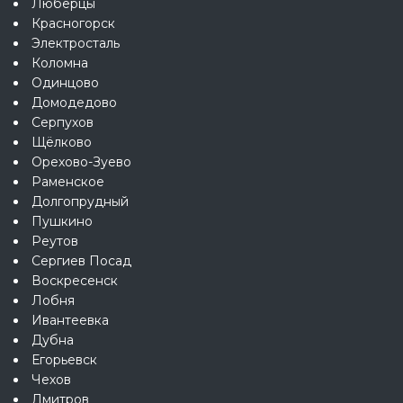
Люберцы
Красногорск
Электросталь
Коломна
Одинцово
Домодедово
Серпухов
Щёлково
Орехово-Зуево
Раменское
Долгопрудный
Пушкино
Реутов
Сергиев Посад
Воскресенск
Лобня
Ивантеевка
Дубна
Егорьевск
Чехов
Дмитров