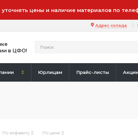
 уточнять цены и наличие материалов по теле
Адрес склада
нке
ии в ЦФО!
пании
Юрлицам
Прайс-листы
Акци
По алфавиту
По цене