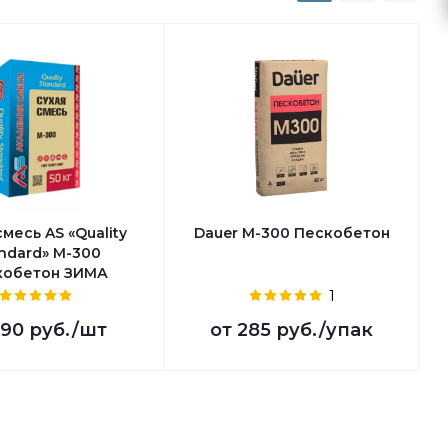
смесь AS «Quality
Dauer М-300 Пескобетон
ndard» М-300
кобетон ЗИМА
1
190 руб.
/шт
от
285 руб.
/упак