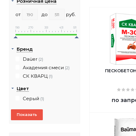
Розничная цена
от
до
руб.
190
270
351
431
511
Бренд
Daüer
(2)
Академия смеси
(2)
ПЕСКОБЕТОН
СК КВАРЦ
(1)
Цвет
Серый
(1)
по запр