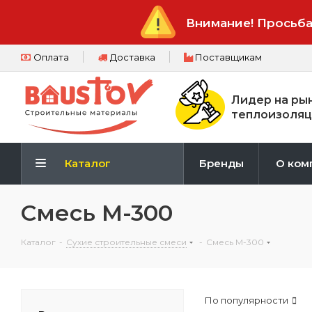
Внимание! Просьба
Оплата
Доставка
Поставщикам
Лидер на ры
теплоизоляц
Каталог
Бренды
О ком
Смесь М-300
Каталог
-
Сухие строительные смеси
-
Смесь М-300
По популярности