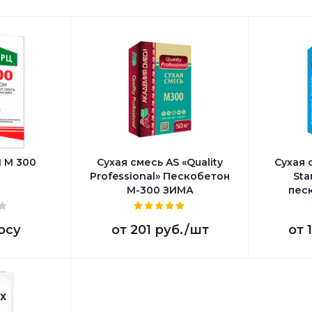
 М 300
Сухая смесь AS «Quality
Сухая 
Professional» Пескобетон
Sta
М-300 ЗИМА
пес
осу
от
201 руб.
/шт
от