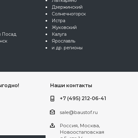
Лыткарино
Дзержинский
Солнечногорск
Истра
Жуковский
й Посад
Калуга
нск
Ярославль
и др. регионы
ыгодно!
Наши контакты
+7 (495) 212-06-41
sale@baustof.ru
Россия, Москва,
Новоостаповская