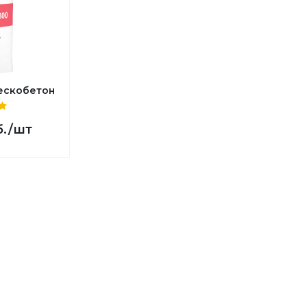
ескобетон
б.
/шт