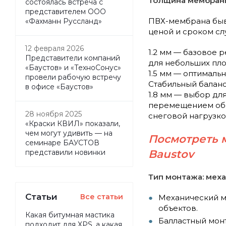
Толщина мембран
состоялась встреча с
представителем ООО
ПВХ-мембрана быва
«Фахманн Руссланд»
ценой и сроком сл
12 февраля 2026
1.2 мм — базовое 
Представители компаний
для небольших пло
«Баустов» и «ТехноСонус»
1.5 мм — оптималь
провели рабочую встречу
Стабильный баланс
в офисе «Баустов»
1.8 мм — выбор дл
перемещением обо
28 ноября 2025
снеговой нагрузко
«Краски КВИЛ» показали,
чем могут удивить — на
Посмотреть 
семинаре БАУСТОВ
Baustov
представили новинки
Тип монтажа: мех
Статьи
Все статьи
Механический м
объектов.
Какая битумная мастика
Балластный монт
подходит для XPS, а какая