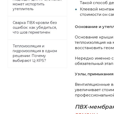
Такой способ де
может испортить
Клеевой монтаж 
утеплитель
стоимости он са
Сварка ПВХ-кровли без
Основание и утепл
ошибок: как убедиться,
что шов герметичен
Основание крыши о
теплоизоляция на 
Теплоизоляция и
восстановить геом
гидроизоляция в одном
решении: Почему
Нередко именно со
выбирают Ц-XPS?
обязательный эта
Узлы, примыкания
Вентиляционные вы
увеличивает стоимо
профессиональной 
ПВХ-мембран