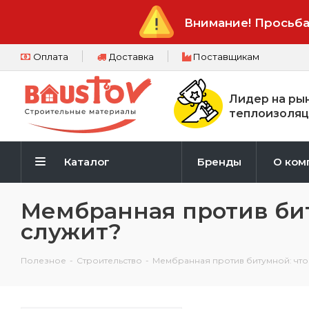
Внимание! Просьба
Оплата
Доставка
Поставщикам
Лидер на ры
теплоизоляц
Каталог
Бренды
О ком
Мембранная против биту
служит?
Полезное
-
Строительство
-
Мембранная против битумной: что 