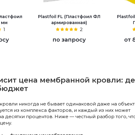
(Пластфоил
Plastfoil FL (Пластфоил ФЛ
Plastfo
5 мм
армированная)
1
2
осу
по запросу
от
висит цена мембранной кровли: д
 бюджет
ровли никогда не бывает одинаковой даже на объект
ется из комплекса факторов,
и каждый из них может
а десятки процентов. Ниже — честный разбор того, чт
цену.