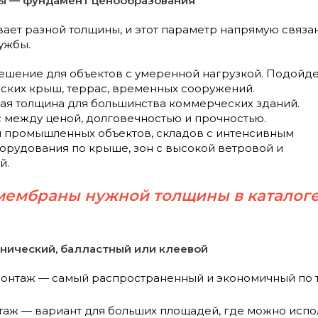
ы — фундамент ценообразования
ет разной толщины, и этот параметр напрямую связан
ужбы.
решение для объектов с умеренной нагрузкой. Подойд
ских крыш, террас, временных сооружений.
ная толщина для большинства коммерческих зданий.
 между ценой, долговечностью и прочностью.
я промышленных объектов, складов с интенсивным
рудования по крыше, зон с высокой ветровой и
й.
мембраны нужной толщины в каталог
анический, балластный или клеевой
онтаж — самый распространенный и экономичный по т
аж — вариант для больших площадей, где можно испол