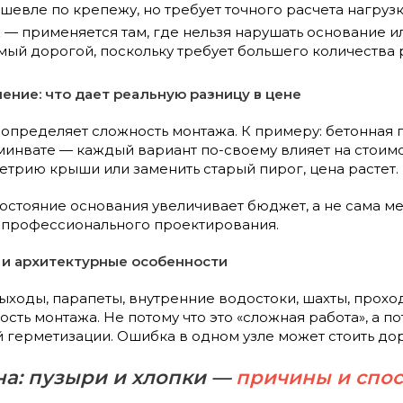
шевле по крепежу, но требует точного расчета нагруз
— применяется там, где нельзя нарушать основание и
мый дорогой, поскольку требует большего количества
ение: что дает реальную разницу в цене
пределяет сложность монтажа. К примеру: бетонная пл
минвате — каждый вариант по-своему влияет на стоимо
етрию крыши или заменить старый пирог, цена растет.
стояние основания увеличивает бюджет, а не сама м
п профессионального проектирования.
 и архитектурные особенности
ходы, парапеты, внутренние водостоки, шахты, прох
сть монтажа. Не потому что это «сложная работа», а по
герметизации. Ошибка в одном узле может стоить до
а: пузыри и хлопки —
причины и спос