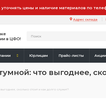
 уточнять цены и наличие материалов по теле
Адрес склада
нке
ии в ЦФО!
пании
Юрлицам
Прайс-листы
Акци
мной: что выгоднее, ско
выгоднее, сколько стоит и как долго служит?