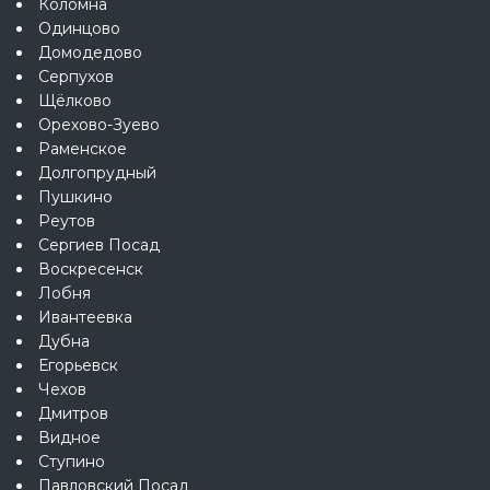
Коломна
Одинцово
Домодедово
Серпухов
Щёлково
Орехово-Зуево
Раменское
Долгопрудный
Пушкино
Реутов
Сергиев Посад
Воскресенск
Лобня
Ивантеевка
Дубна
Егорьевск
Чехов
Дмитров
Видное
Ступино
Павловский Посад