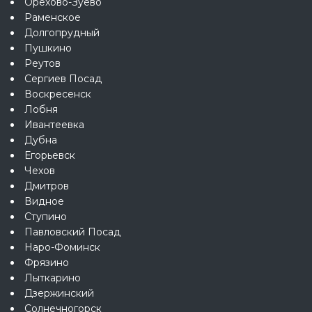
Орехово-Зуево
Раменское
Долгопрудный
Пушкино
Реутов
Сергиев Посад
Воскресенск
Лобня
Ивантеевка
Дубна
Егорьевск
Чехов
Дмитров
Видное
Ступино
Павловский Посад
Наро-Фоминск
Фрязино
Лыткарино
Дзержинский
Солнечногорск