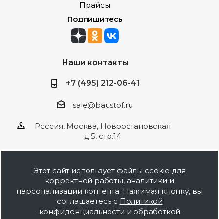
Прайсы
Подпишитесь
Наши контакты
+7 (495) 212-06-41
sale@baustof.ru
Россия, Москва, Новоостаповская
д.5, стр.14
Этот сайт использует файлы cookie для
корректной работы, аналитики и
2026 © ООО Баустов. Собственное
персонализации контента. Нажимая кнопку, вы
производство лакокрасочной продукции,
соглашаетесь с
Политикой
оптовая и розничная продажа строительных
конфиденциальности и обработкой
материалов, комплектация объектов под ключ.