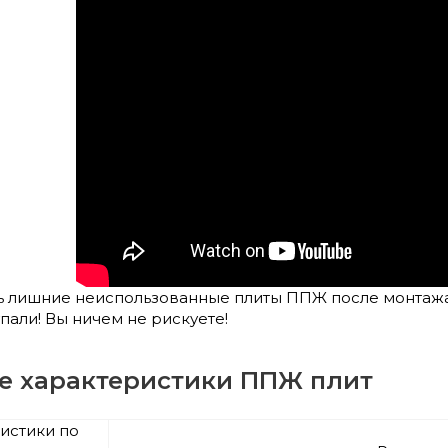
сь лишние неиспользованные плиты ППЖ после монтажа,
пали! Вы ничем не рискуете!
е характеристики ППЖ плит
истики по