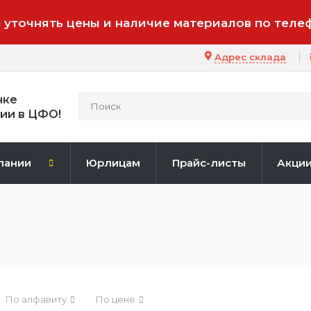
 уточнять цены и наличие материалов по теле
Адрес склада
нке
ии в ЦФО!
пании
Юрлицам
Прайс-листы
Акци
По алфавиту
По цене