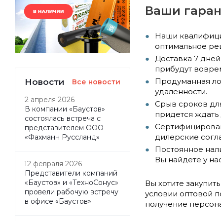
Ваши гаран
Наши квалифици
оптимальное ре
Доставка 7 дней
прибудут воврем
Новости
Продуманная лог
Все новости
удаленности.
2 апреля 2026
Срыв сроков для
В компании «Баустов»
придется ждать 
состоялась встреча с
Сертифицирован
представителем ООО
дилерские согла
«Фахманн Руссланд»
Постоянное нал
Вы найдете у на
12 февраля 2026
Представители компаний
«Баустов» и «ТехноСонус»
Вы хотите закупит
провели рабочую встречу
условии оптовой п
в офисе «Баустов»
получение персона