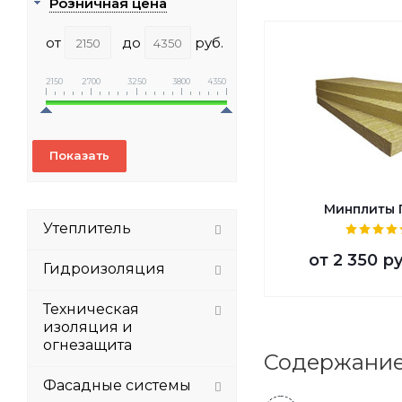
Розничная цена
от
до
руб.
2150
2700
3250
3800
4350
Минплиты 
Утеплитель
от
2 350 р
Гидроизоляция
Техническая
изоляция и
огнезащита
Содержани
Фасадные системы