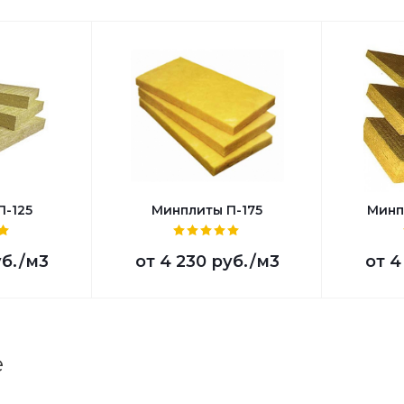
П-125
Минплиты П-175
Минп
уб.
/м3
от
4 230 руб.
/м3
от
4
е