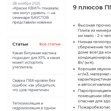
28 ноября 2025
9 плюсов П
«Краски КВИЛ» показали,
чем могут удивить — на
семинаре БАУСТОВ
представили новинки
Высокая прочнос
Плита из минер
ни мало - 2-х че
Низкая теплопро
Статьи
Все статьи
сбережение теп
доме всегда ко
Какая битумная мастика
кондиционирова
подходит для XPS, а какая
Вт/ (м∙К).
может испортить
утеплитель
Хорошая звукоиз
кг/м3, материа
характеристикам
Сварка ПВХ-кровли без
и автосигнализа
ошибок: как убедиться,
что шов герметичен
Паропроницаемос
помещении обесп
опасная для здо
Теплоизоляция и
Пожаробезопасно
гидроизоляция в одном