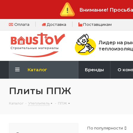
Внимание! Просьба
Оплата
Доставка
Поставщикам
Лидер на ры
теплоизоляц
Каталог
Бренды
О ком
Плиты ППЖ
Каталог
-
Утеплитель
-
ППЖ
По популярности