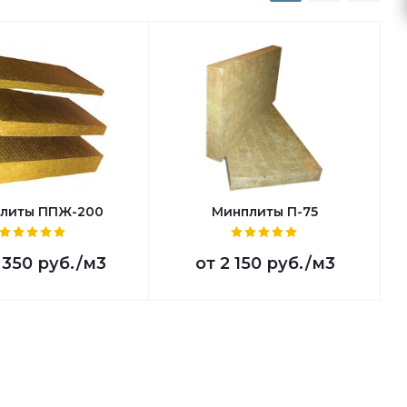
литы ППЖ-200
Минплиты П-75
 350 руб.
/м3
от
2 150 руб.
/м3