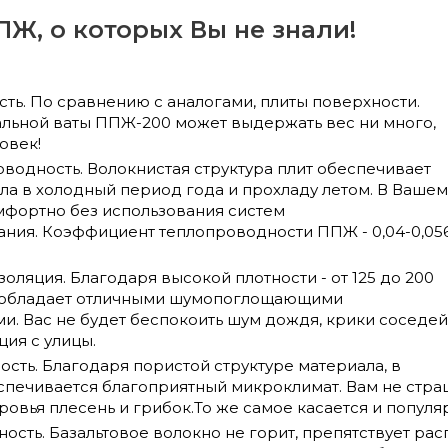
ПЖ, о которых Вы не знали!
ть. По сравнению с аналогами, плиты поверхности.
альной ваты ППЖ-200 может выдержать вес ни много,
ловек!
водность. Волокнистая структура плит обеспечивает
ла в холодный период года и прохладу летом. В Вашем
мфортно без использования систем
ния. Коэффициент теплопроводности ППЖ - 0,04-0,05
оляция. Благодаря высокой плотности - от 125 до 200
л обладает отличными шумопоглощающими
и. Вас не будет беспокоить шум дождя, крики соседей
ция с улицы.
ть. Благодаря пористой структуре материала, в
ечивается благоприятный микроклимат. Вам не страшн
ровья плесень и грибок.То же самое касается и попул
сть. Базальтовое волокно не горит, препятствует ра