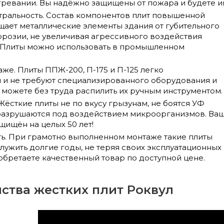
гревании. Вы надёжно защищены от пожара и будете и
тральность. Состав компонентов плит повышенной
щает металлические элементы здания от губительного
ррозии, не увеличивая агрессивного воздействия
 Плиты можно использовать в промышленном
аже. Плиты ППЖ-200, П-175 и П-125 легко
 и не требуют специализированного оборудования и
 можете без труда распилить их ручным инструментом.
Жёсткие плиты не по вкусу грызунам, не боятся УФ
 разрушаются под воздействием микроорганизмов. Ва
ищён на целых 50 лет!
ть. При грамотно выполненном монтаже такие плиты
лужить долгие годы, не теряя своих эксплуатационных
обретаете качественный товар по доступной цене.
йства жестких плит Роквул