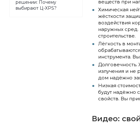
веществ при на
решении: Почему
выбирают Ц-XPS?
Химическая ней
жёсткости защи
воздействия ко
наружных сред.
строительстве.
Лёгкость в монт
обрабатываются
инструмента. Вы
Долговечность. 
излучения и не
дом надёжно защ
Низкая стоимос
будут надёжно с
свойств. Вы при
Видео: сво