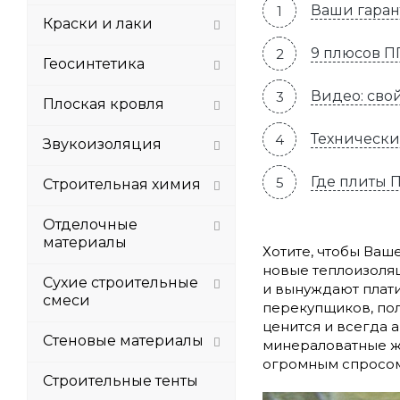
Ваши гаран
Краски и лаки
9 плюсов ПП
Геосинтетика
Видео: сво
Плоская кровля
Технически
Звукоизоляция
Где плиты 
Строительная химия
Отделочные
материалы
Хотите, чтобы Ваш
новые теплоизоля
Сухие строительные
и вынуждают плати
смеси
перекупщиков, пол
ценится и всегда а
Стеновые материалы
минераловатные жё
огромным спросом
Строительные тенты