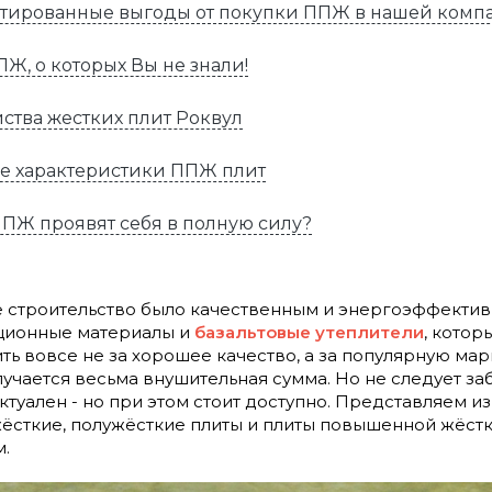
тированные выгоды от покупки ППЖ в нашей комп
Ж, о которых Вы не знали!
йства жестких плит Роквул
е характеристики ППЖ плит
ППЖ проявят себя в полную силу?
е строительство было качественным и энергоэффекти
ционные материалы и
базальтовые утеплители
, кото
ть вовсе не за хорошее качество, а за популярную марк
учается весьма внушительная сумма. Но не следует за
ктуален - но при этом стоит доступно. Представляем и
сткие, полужёсткие плиты и плиты повышенной жёстко
.