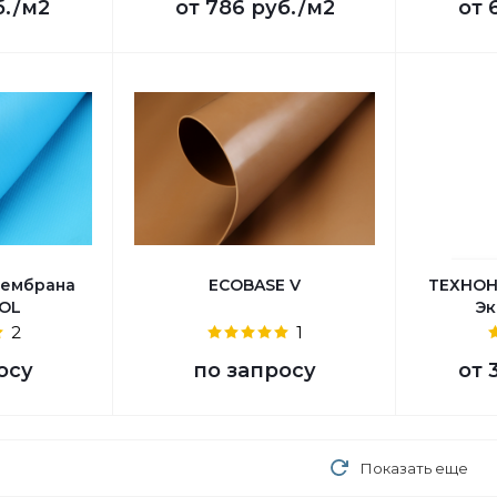
б.
/м2
от
786 руб.
/м2
от
мембрана
ECOBASE V
ТЕХНОН
OL
Эк
2
1
осу
по запросу
от
Показать еще