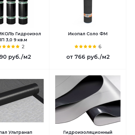
ИКОЛЬ Гидроизол
Икопал Соло ФМ
П 3,0 9 кв.м
2
6
90 руб.
/м2
от
766 руб.
/м2
пал Ультранап
Гидроизоляционный