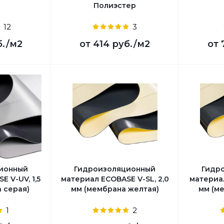
Полиэстер
12
3
б.
/м2
от
414 руб.
/м2
от
ионный
Гидроизоляционный
Гидр
 V-UV, 1,5
материал ECOBASE V-SL, 2,0
материал
 серая)
мм (мембрана желтая)
мм (м
1
2