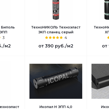
 Биполь
ТехноНИКОЛЬ Техноэласт
ТехноН
 ЭПП
ЭКП сланец серый
ХП
3
4
б.
/м2
от
390 руб.
/м2
от
ехноэласт
Икопал Н ЭПП 4,0
Ико