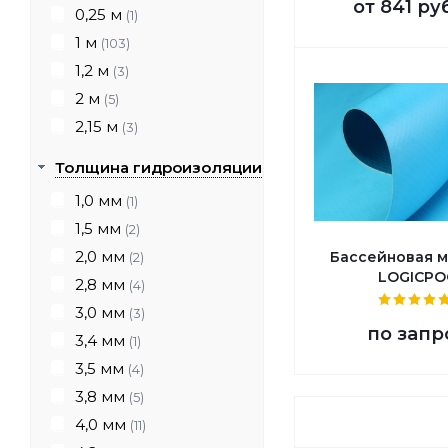
от
841 ру
0,25 м
(1)
1 м
(103)
1,2 м
(3)
2 м
(5)
2,15 м
(3)
Толщина гидроизоляции
1,0 мм
(1)
1,5 мм
(2)
2,0 мм
Бассейновая 
(2)
LOGICPO
2,8 мм
(4)
3,0 мм
(3)
по запр
3,4 мм
(1)
3,5 мм
(4)
3,8 мм
(5)
4,0 мм
(11)