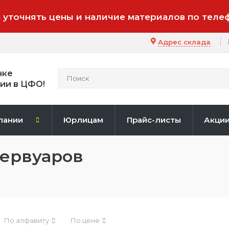
 уточнять цены и наличие материалов по теле
Адрес склада
нке
ии в ЦФО!
пании
Юрлицам
Прайс-листы
Акци
зервуаров
По алфавиту
По цене