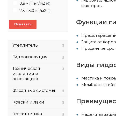
Гидроизоляцион
0,9 - 1,1 кг/м2
(6)
факторов.
2,5 - 3,0 кг/м2
(1)
Функции ги
Предотвращение
Защита от корро
Утеплитель
Продление срок
Гидроизоляция
Виды гидро
Техническая
изоляция и
Мастика и покры
огнезащита
Мембраны: Гибк
Фасадные системы
Преимущест
Краски и лаки
Геосинтетика
Надежная защита