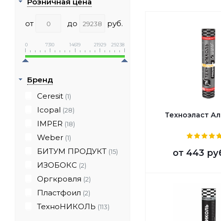
Розничная цена
от
до
руб.
0
7310
14619
21929
29238
Бренд
Ceresit
(1)
Icopal
(28)
Техноэласт А
IMPER
(18)
Weber
(1)
БИТУМ ПРОДУКТ
от
443 ру
(15)
ИЗОБОКС
(2)
Оргкровля
(2)
Пластфоил
(2)
ТехноНИКОЛЬ
(113)