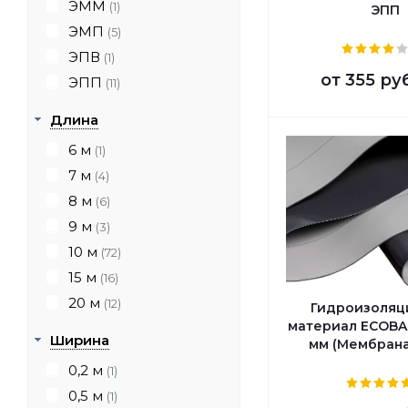
ЭММ
(1)
ЭПП
ЭМП
(5)
ЭПВ
(1)
от
355 ру
ЭПП
(11)
Длина
6 м
(1)
7 м
(4)
8 м
(6)
9 м
(3)
10 м
(72)
15 м
(16)
20 м
(12)
Гидроизоляц
материал ECOBASE
Ширина
мм (Мембрана
0,2 м
(1)
0,5 м
(1)