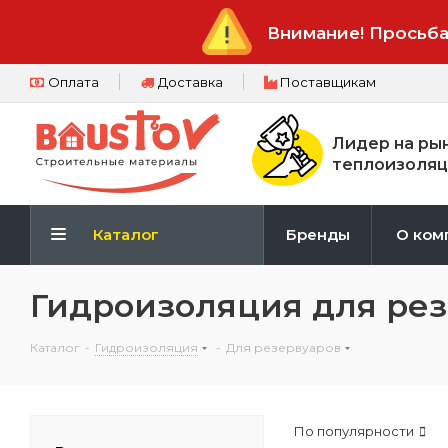
Внимание! Просьба
Оплата
Доставка
Поставщикам
Лидер на ры
теплоизоляц
Каталог
Бренды
О ком
Гидроизоляция для ре
Каталог
-
Гидроизоляция
-
Для резервуаров
По популярности