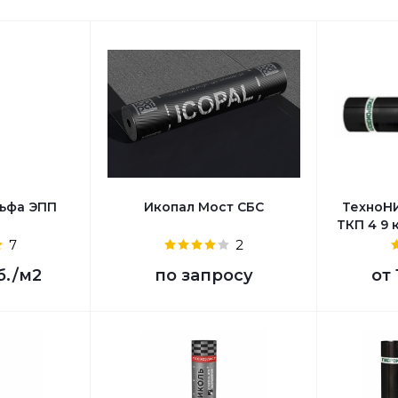
льфа ЭПП
Икопал Мост СБС
ТехноН
ТКП 4 9 
7
2
б.
/м2
по запросу
от