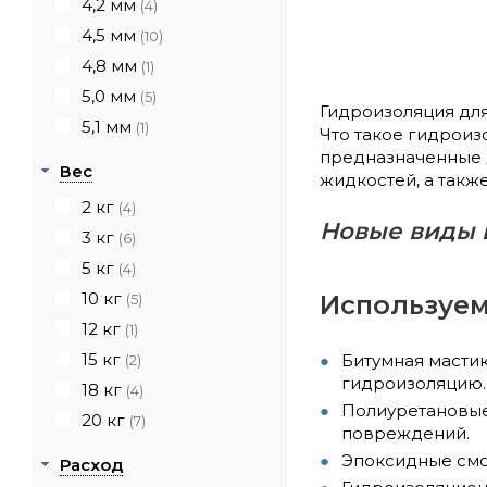
4,2 мм
(4)
4,5 мм
(10)
4,8 мм
(1)
5,0 мм
(5)
Гидроизоляция дл
5,1 мм
(1)
Что такое гидроиз
предназначенные 
Вес
жидкостей, а такж
2 кг
(4)
Новые виды 
3 кг
(6)
5 кг
(4)
10 кг
Используем
(5)
12 кг
(1)
15 кг
Битумная масти
(2)
гидроизоляцию.
18 кг
(4)
Полиуретановые
20 кг
(7)
повреждений.
Эпоксидные смо
Расход