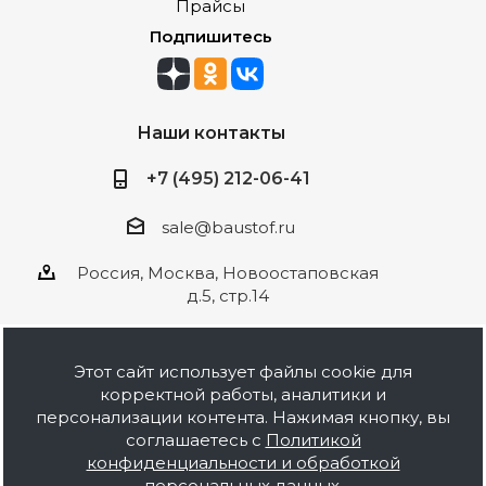
Прайсы
Подпишитесь
Наши контакты
+7 (495) 212-06-41
sale@baustof.ru
Россия, Москва, Новоостаповская
д.5, стр.14
Этот сайт использует файлы cookie для
корректной работы, аналитики и
2026 © ООО Баустов. Собственное
персонализации контента. Нажимая кнопку, вы
производство лакокрасочной продукции,
соглашаетесь с
Политикой
оптовая и розничная продажа строительных
конфиденциальности и обработкой
материалов, комплектация объектов под ключ.
персональных данных
.