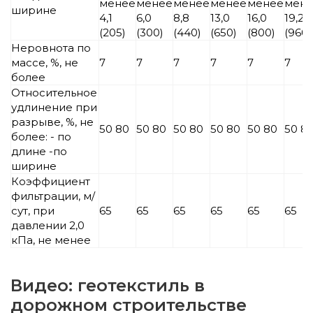
менее
менее
менее
менее
менее
мен
ширине
4,1
6,0
8,8
13,0
16,0
19,2
(205)
(300)
(440)
(650)
(800)
(960)
Неровнота по
массе, %, не
7
7
7
7
7
7
более
Относительное
удлинение при
разрыве, %, не
50 80
50 80
50 80
50 80
50 80
50 8
более: - по
длине -по
ширине
Коэффициент
фильтрации, м/
сут, при
65
65
65
65
65
65
давлении 2,0
кПа, не менее
Видео: геотекстиль в
дорожном строительстве