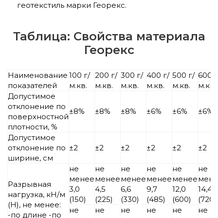
геотекстиль марки Георекс.
Таблица: Свойства материала
Георекс
Наименование
100 г/
200 г/
300 г/
400 г/
500 г/
600 г
показателей
м.кв.
м.кв.
м.кв.
м.кв.
м.кв.
м.кв.
Допустимое
отклонение по
±8%
±8%
±8%
±6%
±6%
±6%
поверхностной
плотности, %
Допустимое
отклонение по
±2
±2
±2
±2
±2
±2
ширине, см
не
не
не
не
не
не
менее
менее
менее
менее
менее
мен
Разрывная
3,0
4,5
6,6
9,7
12,0
14,4
нагрузка, кH/м
(150)
(225)
(330)
(485)
(600)
(720)
(Н), не менее:
не
не
не
не
не
не
-по длине -по