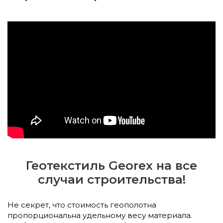
Геотекстиль Georex на все
случаи строительства!
Не секрет, что стоимость геополотна
пропорциональна удельному весу материала.