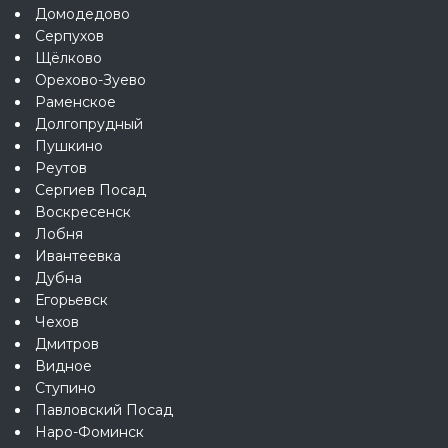
Домодедово
Серпухов
Щёлково
Орехово-Зуево
Раменское
Долгопрудный
Пушкино
Реутов
Сергиев Посад
Воскресенск
Лобня
Ивантеевка
Дубна
Егорьевск
Чехов
Дмитров
Видное
Ступино
Павловский Посад
Наро-Фоминск