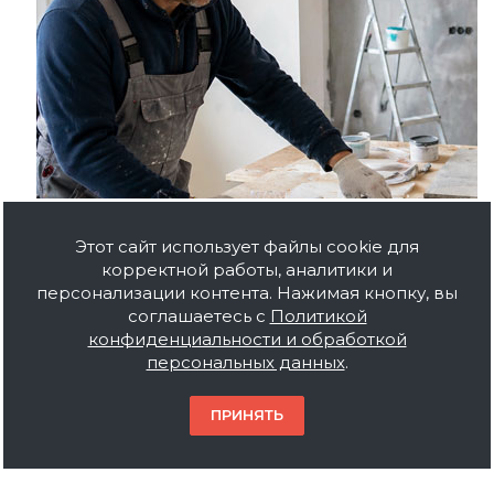
Этот сайт использует файлы cookie для
корректной работы, аналитики и
персонализации контента. Нажимая кнопку, вы
соглашаетесь с
Политикой
конфиденциальности и обработкой
Для бетона, штукатурки и кирпича важно выбирать
персональных данных
.
краску, которая совместима с минеральным
основанием. Такие поверхности могут впитывать
влагу, пылить и иметь разную пористость, поэтому
ПРИНЯТЬ
перед покраской часто требуется подготовка:
очистка, обеспыливание
и грунтование
.