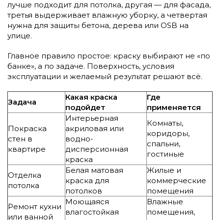
лучше подходит для потолка, другая — для фасада,
третья выдерживает влажную уборку, а четвертая
нужна для защиты бетона, дерева или OSB на
улице.
Главное правило простое: краску выбирают не «по
банке», а по задаче. Поверхность, условия
эксплуатации и желаемый результат решают всё.
Какая краска
Где
Задача
подойдет
применяется
Интерьерная
Комнаты,
Покраска
акриловая или
коридоры,
стен в
водно-
спальни,
квартире
дисперсионная
гостиные
краска
Белая матовая
Жилые и
Отделка
краска для
коммерческие
потолка
потолков
помещения
Моющаяся
Влажные
Ремонт кухни
влагостойкая
помещения,
или ванной