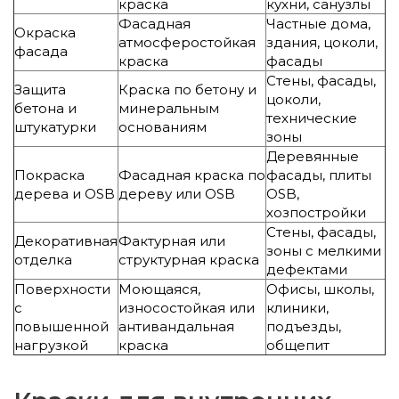
краска
кухни, санузлы
Фасадная
Частные дома,
Окраска
атмосферостойкая
здания, цоколи,
фасада
краска
фасады
Стены, фасады,
Защита
Краска по бетону и
цоколи,
бетона и
минеральным
технические
штукатурки
основаниям
зоны
Деревянные
Покраска
Фасадная краска по
фасады, плиты
дерева и OSB
дереву или OSB
OSB,
хозпостройки
Стены, фасады,
Декоративная
Фактурная или
зоны с мелкими
отделка
структурная краска
дефектами
Поверхности
Моющаяся,
Офисы, школы,
с
износостойкая или
клиники,
повышенной
антивандальная
подъезды,
нагрузкой
краска
общепит