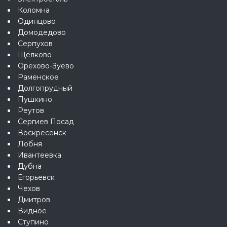
Коломна
Одинцово
Домодедово
Серпухов
Щёлково
Орехово-Зуево
Раменское
Долгопрудный
Пушкино
Реутов
Сергиев Посад
Воскресенск
Лобня
Ивантеевка
Дубна
Егорьевск
Чехов
Дмитров
Видное
Ступино