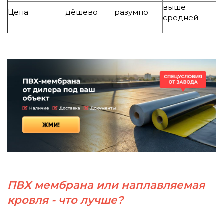
выше
Цена
дёшево
разумно
средней
ПВХ мембрана или наплавляемая
кровля - что лучше?