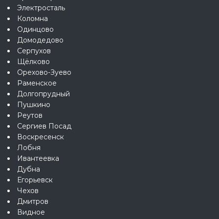
Электросталь
Коломна
Одинцово
Домодедово
Серпухов
Щёлково
Орехово-Зуево
Раменское
Долгопрудный
Пушкино
Реутов
Сергиев Посад
Воскресенск
Лобня
Ивантеевка
Дубна
Егорьевск
Чехов
Дмитров
Видное