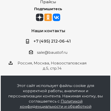
Прайсы
Подпишитесь
Наши контакты
+7 (495) 212-06-41
sale@baustof.ru
Россия, Москва, Новоостаповская
д.5, стр.14
Этот сайт использует файлы cookie для
корректной работы, аналитики и
2026 © ООО Баустов. Собственное
персонализации контента. Нажимая кнопку, вы
производство лакокрасочной продукции,
соглашаетесь с
Политикой
оптовая и розничная продажа строительных
конфиденциальности и обработкой
материалов, комплектация объектов под ключ.