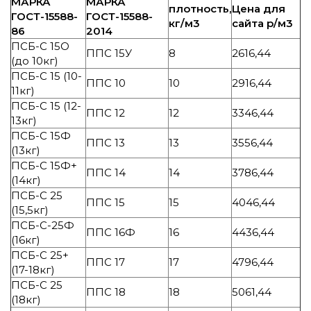
МАРКА
МАРКА
плотность,
Цена для
ГОСТ-15588-
ГОСТ-15588-
кг/м3
сайта р/м3
86
2014
ПСБ-С 15О
ППС 15У
8
2616,44
(до 10кг)
ПСБ-С 15 (10-
ППС 10
10
2916,44
11кг)
ПСБ-С 15 (12-
ППС 12
12
3346,44
13кг)
ПСБ-С 15Ф
ППС 13
13
3556,44
(13кг)
ПСБ-С 15Ф+
ППС 14
14
3786,44
(14кг)
ПСБ-С 25
ППС 15
15
4046,44
(15,5кг)
ПСБ-С-25Ф
ППС 16Ф
16
4436,44
(16кг)
ПСБ-С 25+
ППС 17
17
4796,44
(17-18кг)
ПСБ-С 25
ППС 18
18
5061,44
(18кг)