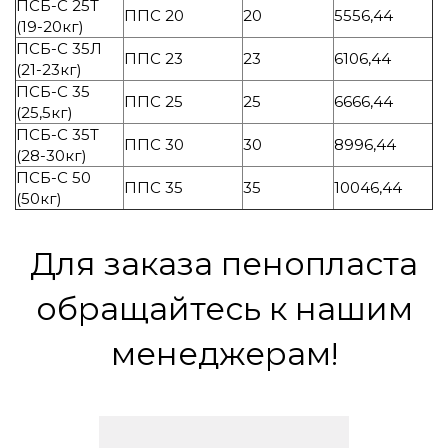
ПСБ-С 25Т
ППС 20
20
5556,44
(19-20кг)
ПСБ-С 35Л
ППС 23
23
6106,44
(21-23кг)
ПСБ-С 35
ППС 25
25
6666,44
(25,5кг)
ПСБ-С 35Т
ППС 30
30
8996,44
(28-30кг)
ПСБ-С 50
ППС 35
35
10046,44
(50кг)
Для заказа пенопласта
обращайтесь к нашим
менеджерам!