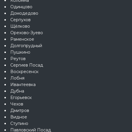
Коломна
Одинцово
Домодедово
Серпухов
Щёлково
Орехово-Зуево
Раменское
Долгопрудный
Пушкино
Реутов
Сергиев Посад
Воскресенск
Лобня
Ивантеевка
Дубна
Егорьевск
Чехов
Дмитров
Видное
Ступино
Павловский Посад