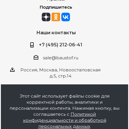
Подпишитесь
Наши контакты
+7 (495) 212-06-41
sale@baustof.ru
Россия, Москва, Новоостаповская
д.5, стр.14
Этот сайт использует файлы cookie для
корректной работы, аналитики и
2026 © ООО Баустов. Собственное
персонализации контента. Нажимая кнопку, вы
производство лакокрасочной продукции,
соглашаетесь с
Политикой
оптовая и розничная продажа строительных
конфиденциальности и обработкой
материалов, комплектация объектов под ключ.
персональных данных
.