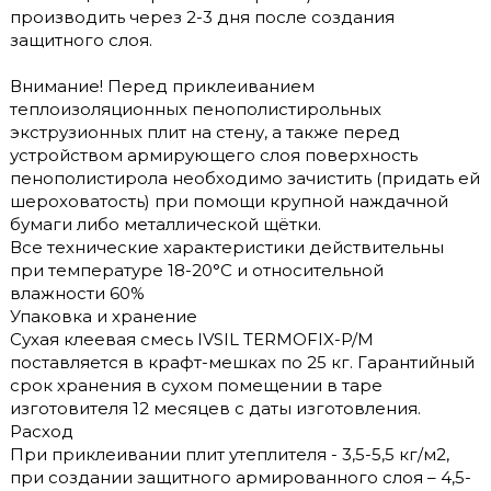
производить через 2-3 дня после создания
защитного слоя.
Внимание! Перед приклеиванием
теплоизоляционных пенополистирольных
экструзионных плит на стену, а также перед
устройством армирующего слоя поверхность
пенополистирола необходимо зачистить (придать ей
шероховатость) при помощи крупной наждачной
бумаги либо металлической щётки.
Все технические характеристики действительны
при температуре 18-20°С и относительной
влажности 60%
Упаковка и хранение
Сухая клеевая смесь IVSIL TERMOFIX-P/М
поставляется в крафт-мешках по 25 кг. Гарантийный
срок хранения в сухом помещении в таре
изготовителя 12 месяцев с даты изготовления.
Расход
При приклеивании плит утеплителя - 3,5-5,5 кг/м2,
при создании защитного армированного слоя – 4,5-