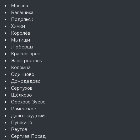
Москва
Балашиха
Подольск
Химки
Королёв
Мытищи
Люберцы
Красногорск
Электросталь
Коломна
Одинцово
Домодедово
Серпухов
Щёлково
Орехово-Зуево
Раменское
Долгопрудный
Пушкино
Реутов
Сергиев Посад