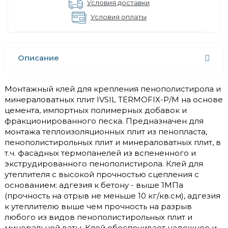
Условия доставки
Условия оплаты
Описание
Монтажный клей для крепления пенополистирола и
минераловатных плит IVSIL TERMOFIX-Р/М на основе
цемента, импортных полимерных добавок и
фракционированного песка. Предназначен для
монтажа теплоизоляционных плит из пенопласта,
пенополистирольных плит и минераловатных плит, в
т.ч. фасадных термопанелей из вспененного и
экструдированного пенополистирола. Клей для
утеплителя с высокой прочностью сцепления с
основанием: адгезия к бетону - выше 1МПа
(прочность на отрыв не меньше 10 кг/кв.см), адгезия
к утеплителю выше чем прочность на разрыв
любого из видов пенополистирольных плит и
минеральной ваты. Клей обеспечивает надежное и