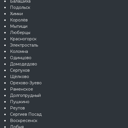
Балашиха
Подольск
Химки
Королёв
Мытищи
Люберцы
Красногорск
Электросталь
Коломна
Одинцово
Домодедово
Серпухов
Щёлково
Орехово-Зуево
Раменское
Долгопрудный
Пушкино
Реутов
Сергиев Посад
Воскресенск
Лобня