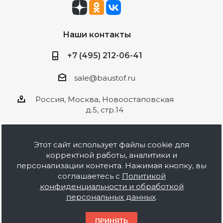
Наши контакты
+7 (495) 212-06-41
sale@baustof.ru
Россия, Москва, Новоостаповская
д.5, стр.14
Этот сайт использует файлы cookie для
корректной работы, аналитики и
2026 © ООО Баустов. Собственное
персонализации контента. Нажимая кнопку, вы
производство лакокрасочной продукции,
соглашаетесь с
Политикой
оптовая и розничная продажа строительных
конфиденциальности и обработкой
материалов, комплектация объектов под ключ.
персональных данных
.
Информация на сайте носит ознакомительный
характер и не является публичной офертой.
ПРИНЯТЬ