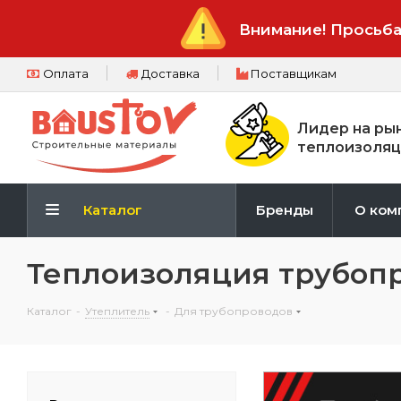
Внимание! Просьба
Оплата
Доставка
Поставщикам
Лидер на ры
теплоизоляц
Каталог
Бренды
О ком
Теплоизоляция трубоп
Каталог
-
Утеплитель
-
Для трубопроводов