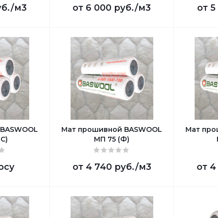
уб.
/м3
от
6 000 руб.
/м3
от
5
 BASWOOL
Мат прошивной BASWOOL
Мат пр
С)
МП 75 (Ф)
осу
от
4 740 руб.
/м3
от
4