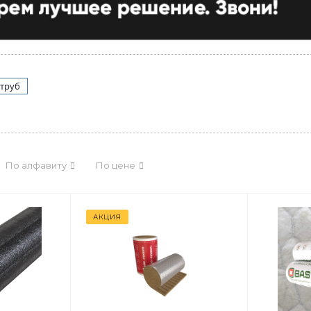
 труб
По алфавиту
По цене
АКЦИЯ