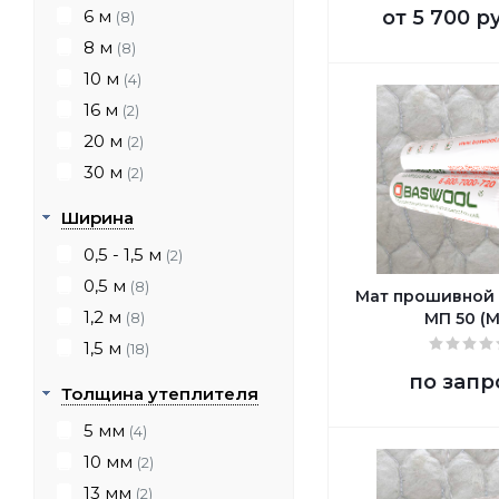
6 м
от
5 700 р
(8)
8 м
(8)
10 м
(4)
16 м
(2)
20 м
(2)
30 м
(2)
Ширина
0,5 - 1,5 м
(2)
0,5 м
(8)
Мат прошивной
1,2 м
МП 50 (М
(8)
1,5 м
(18)
по запр
Толщина утеплителя
5 мм
(4)
10 мм
(2)
13 мм
(2)