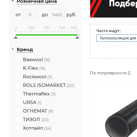
Розничная цена
от
до
руб.
0
2373
4747
7120
9493
Часто ищут:
Теплоизоляция для
Бренд
Baswool
(16)
K-Flex
(16)
По популярности
Rockwool
(9)
ROLS ISOMARKET
(20)
Thermaflex
(3)
URSA
(1)
ОГНЕМАТ
(8)
ТИЗОЛ
(20)
Хотпайп
(24)