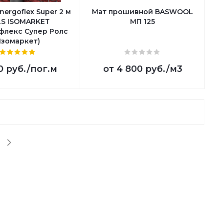
nergoflex Super 2 м
Мат прошивной BASWOOL
S ISOMARKET
МП 125
флекс Супер Ролс
Изомаркет)
0 руб.
/пог.м
от
4 800 руб.
/м3