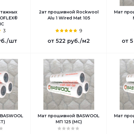
нтажных
2ат прошивной Rockwool
Мат пр
GOFLEX®
Alu 1 Wired Mat 105
IC
3
9
уб.
/шт
от
522 руб.
/м2
от
5
 BASWOOL
Мат прошивной BASWOOL
Мат пр
СТ)
МП 125 (МС)