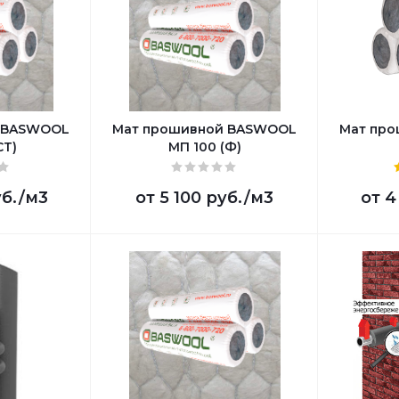
 BASWOOL
Мат прошивной BASWOOL
Мат пр
СТ)
МП 100 (Ф)
уб.
/м3
от
5 100 руб.
/м3
от
4