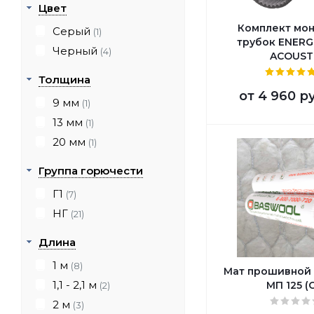
Цвет
Комплект мо
Серый
(1)
трубок ENER
Черный
(4)
ACOUST
Толщина
от
4 960 р
9 мм
(1)
13 мм
(1)
20 мм
(1)
Группа горючести
Г1
(7)
НГ
(21)
Длина
1 м
(8)
Мат прошивной
1,1 - 2,1 м
МП 125 (
(2)
2 м
(3)