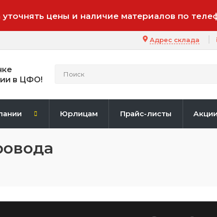
 уточнять цены и наличие материалов по теле
Адрес склада
нке
ии в ЦФО!
пании
Юрлицам
Прайс-листы
Акци
ровода