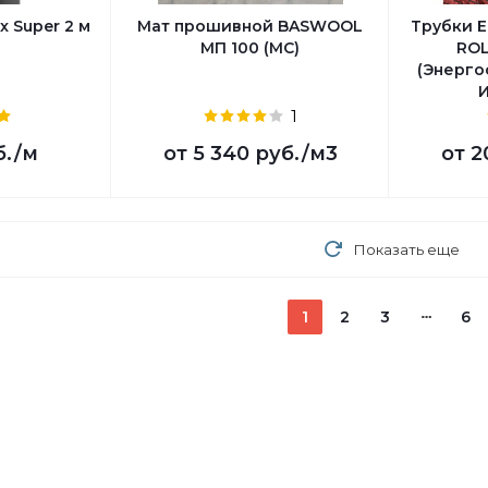
x Super 2 м
Мат прошивной BASWOOL
Трубки E
МП 100 (МС)
ROL
(Энерго
1
б.
/м
от
5 340 руб.
/м3
от
2
Показать еще
1
2
3
6