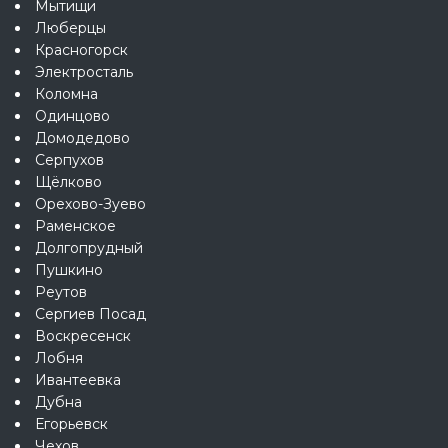
Мытищи
Люберцы
Красногорск
Электросталь
Коломна
Одинцово
Домодедово
Серпухов
Щёлково
Орехово-Зуево
Раменское
Долгопрудный
Пушкино
Реутов
Сергиев Посад
Воскресенск
Лобня
Ивантеевка
Дубна
Егорьевск
Чехов