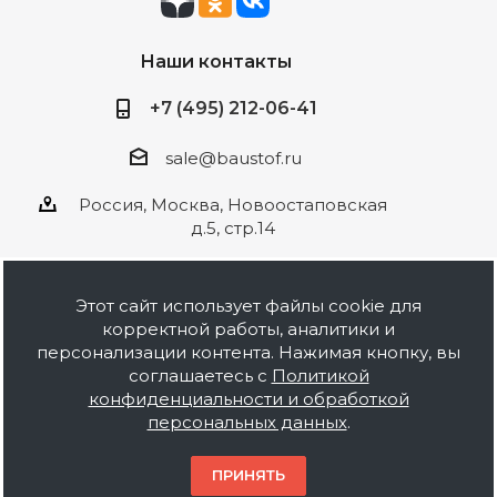
Наши контакты
+7 (495) 212-06-41
sale@baustof.ru
Россия, Москва, Новоостаповская
д.5, стр.14
Этот сайт использует файлы cookie для
корректной работы, аналитики и
2026 © ООО Баустов. Собственное
персонализации контента. Нажимая кнопку, вы
производство лакокрасочной продукции,
соглашаетесь с
Политикой
оптовая и розничная продажа строительных
конфиденциальности и обработкой
материалов, комплектация объектов под ключ.
персональных данных
.
Информация на сайте носит ознакомительный
характер и не является публичной офертой.
ПРИНЯТЬ