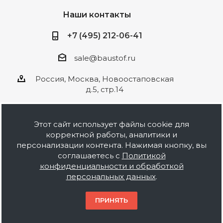
Наши контакты
+7 (495) 212-06-41
sale@baustof.ru
Россия, Москва, Новоостаповская
д.5, стр.14
Этот сайт использует файлы cookie для
корректной работы, аналитики и
2026 © ООО Баустов. Собственное
персонализации контента. Нажимая кнопку, вы
производство лакокрасочной продукции,
соглашаетесь с
Политикой
оптовая и розничная продажа строительных
конфиденциальности и обработкой
материалов, комплектация объектов под ключ.
персональных данных
.
Информация на сайте носит ознакомительный
характер и не является публичной офертой.
ПРИНЯТЬ