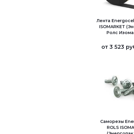
Лента Energocel
ISOMARKET (Э
Ролс Изома
от
3 523 ру
Саморезы Ene
ROLS ISOM
(Энергопак