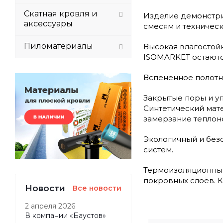
Скатная кровля и
Изделие демонстрир
аксессуары
смесям и техническ
Пиломатериалы
Высокая влагостойк
ISOMARKET остаютс
Вспененное полотно
Закрытые поры и у
Синтетический мат
замерзание теплон
Экологичный и без
систем.
Термоизоляционные
покровных слоёв. К
Новости
Все новости
2 апреля 2026
В компании «Баустов»