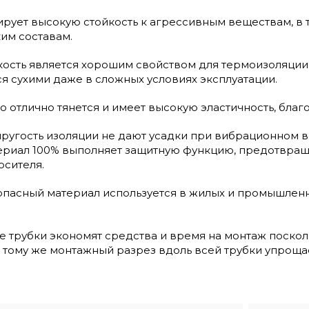
ует высокую стойкость к агрессивным веществам, в т
им составам.
ость является хорошим свойством для термоизоляции, 
я сухими даже в сложных условиях эксплуатации.
 отлично тянется и имеет высокую эластичность, благ
пругость изоляции не дают усадки при вибрационном в
ериал 100% выполняет защитную функцию, предотвраща
осителя.
опасный материал используется в жилых и промышлен
 трубки экономят средства и время на монтаж посколь
 тому же монтажный разрез вдоль всей трубки упроща