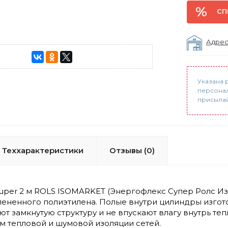
СП
Адрес
Указана 
персонал
присылайт
Теххарактеристики
Отзывы (0)
 Super 2 м ROLS ISOMARKET (Энергофлекс Супер Ролс И
пененного полиэтилена. Полые внутри цилиндры изгото
т замкнутую структуру и не впускают влагу внутрь т
м тепловой и шумовой изоляции сетей.