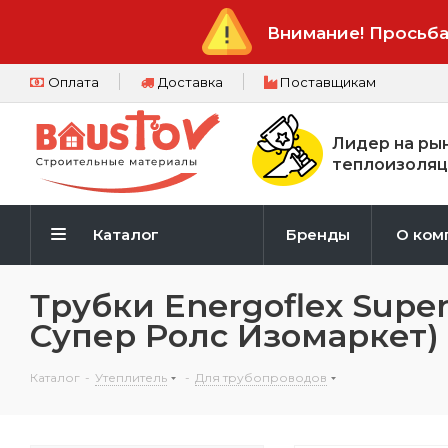
Внимание! Просьба
Оплата
Доставка
Поставщикам
Лидер на ры
теплоизоляц
Каталог
Бренды
О ком
Трубки Energoflex Supe
Супер Ролс Изомаркет)
Каталог
-
Утеплитель
-
Для трубопроводов