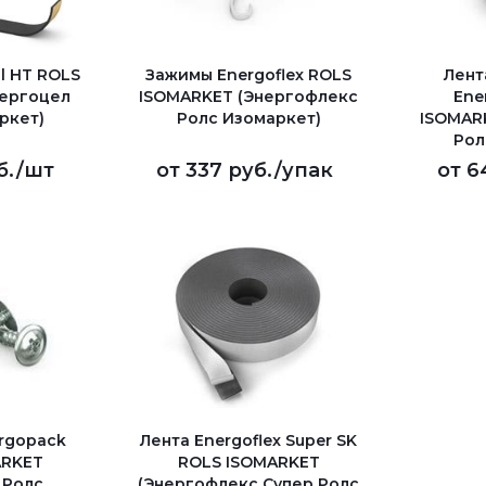
l HT ROLS
Зажимы Energoflex ROLS
Лент
нергоцел
ISOMARKET (Энергофлекс
Ene
ркет)
Ролс Изомаркет)
ISOMAR
Рол
б.
/шт
от
337 руб.
/упак
от
6
rgopack
Лента Energoflex Super SK
ARKET
ROLS ISOMARKET
 Ролс
(Энергофлекс Супер Ролс