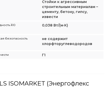
Cтойки к агрессивным
строительным материалам –
цементу, бетону, гипсу,
извести
ность λ10
0,038 Вт/(м·К)
ая безопасность
не содержит
хлорфторуглеводородов
чести
Г1
ROLS ISOMARKET (Энергофлекс