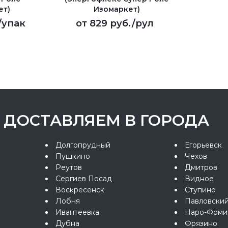
ет)
Изомаркет)
/упак
от
829 руб.
/рул
ДОСТАВЛЯЕМ В ГОРОДА
Долгопрудный
Егорьевск
Пушкино
Чехов
Реутов
Дмитров
Сергиев Посад
Видное
Воскресенск
Ступино
Лобня
Павловски
Ивантеевка
Наро-Фоми
Дубна
Фрязино