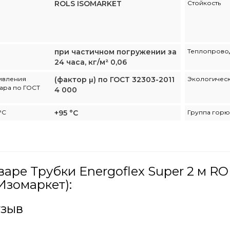
ROLS ISOMARKET
Стойкость
при частичном погружении за
Теплопровод
24 часа, кг/м² 0,06
ивления
(фактор μ) по ГОСТ 32303-2011
Экологическ
ара по ГОСТ
4 000
°С
+95 °С
Группа горю
варе Трубки Energoflex Super 2 м 
Изомаркет):
тзыв