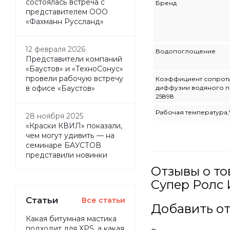
состоялась встреча с
Бренд
представителем ООО
«Фахманн Руссланд»
12 февраля 2026
Водопоглощение
Представители компаний
«Баустов» и «ТехноСонус»
провели рабочую встречу
Коэффициент сопрот
диффузии водяного п
в офисе «Баустов»
25898
Рабочая температура,
28 ноября 2025
«Краски КВИЛ» показали,
чем могут удивить — на
семинаре БАУСТОВ
представили новинки
Отзывы о то
Супер Ролс 
Статьи
Все статьи
Добавить о
Какая битумная мастика
подходит для XPS, а какая