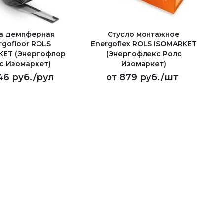
а демпферная
Стусло монтажное
rgofloor ROLS
Energoflex ROLS ISOMARKET
KET (Энергофлор
(Энергофлекс Ролс
с Изомаркет)
Изомаркет)
46 руб.
/рул
от
879 руб.
/шт