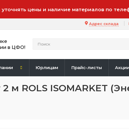
 уточнять цены и наличие материалов по теле
Адрес склада
нке
ии в ЦФО!
пании
Юрлицам
Прайс-листы
Акци
r 2 м ROLS ISOMARKET (Э