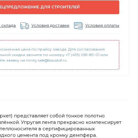
ЕЦПРЕДЛОЖЕНИЕ ДЛЯ СТРОИТЕЛЕЙ
 склада
Условия доставки
Условия оплаты
розничная цена по прайсу завода. Для согласования
ьной скидки звоните по номеру +7 (495) 069-89-01 или
е заявку на почту sale@baustof.ru
кет) представляет собой тонкое полотно
плёнкой. Упругая лента прекрасно компенсирует
у теплоносителя в сертифицированных
жидкого цемента под кромку демпфера.