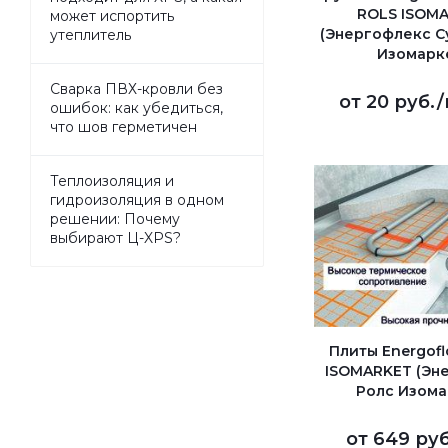
ROLS ISOM
может испортить
(Энергофлекс С
утеплитель
Изомарк
Сварка ПВХ-кровли без
от
20 руб.
/
ошибок: как убедиться,
что шов герметичен
Теплоизоляция и
гидроизоляция в одном
решении: Почему
выбирают Ц-XPS?
Плиты Energofl
ISOMARKET (Эн
Ролс Изома
от
649 руб