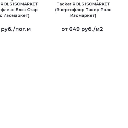
м ROLS ISOMARKET
Tacker ROLS ISOMARKET
офлекс Блэк Стар
(Энергофлор Такер Ролс
с Изомаркет)
Изомаркет)
1 руб.
/пог.м
от
649 руб.
/м2