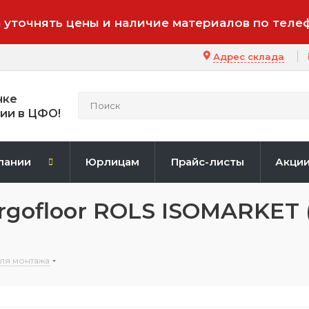
 уточнять цены и наличие материалов по теле
Адрес склада
нке
ии в ЦФО!
пании
Юрлицам
Прайс-листы
Акци
gofloor ROLS ISOMARKET
ля монтажа