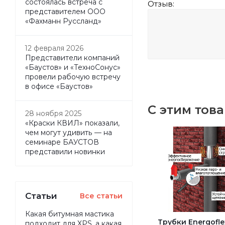
состоялась встреча с
Отзыв:
представителем ООО
«Фахманн Руссланд»
12 февраля 2026
Представители компаний
«Баустов» и «ТехноСонус»
провели рабочую встречу
в офисе «Баустов»
С этим тов
28 ноября 2025
«Краски КВИЛ» показали,
чем могут удивить — на
семинаре БАУСТОВ
представили новинки
Статьи
Все статьи
Какая битумная мастика
Трубки Energofle
подходит для XPS, а какая