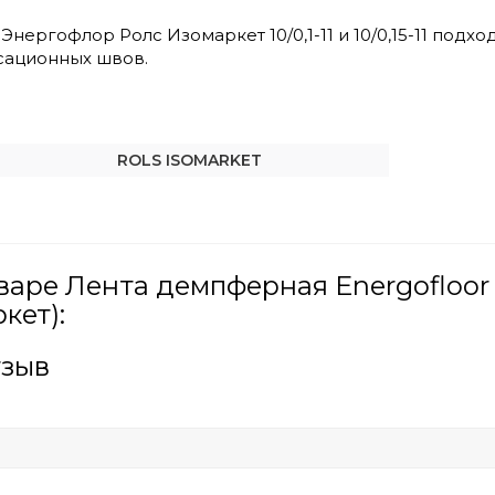
нергофлор Ролс Изомаркет 10/0,1-11 и 10/0,15-11 подхо
сационных швов.
ROLS ISOMARKET
варе Лента демпферная Energofloo
кет):
тзыв