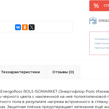
СП
Адрес
Указана 
персонал
присылайт
Теххарактеристики
Отзывы (0)
Energofloor ROLS ISOMARKET (Энергофлор Ролс Изомар
 чёрного цвета с наклеенной на неё полиэтиленовой 
ного пола в результате нагрева встроенного в стяжк
ках. Защитная плёнка предотвращает затекание ещё 