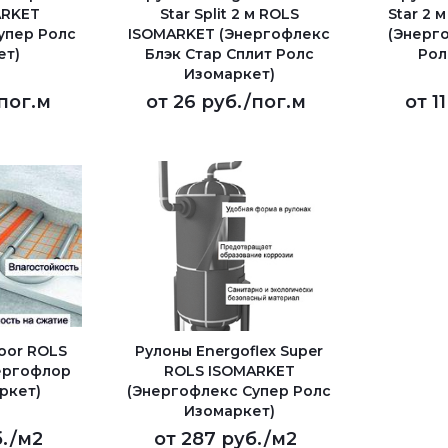
ARKET
Star Split 2 м ROLS
Star 2 
упер Ролс
ISOMARKET (Энергофлекс
(Энерг
ет)
Блэк Стар Сплит Ролс
Рол
Изомаркет)
пог.м
от
26 руб.
/пог.м
от
1
oor ROLS
Рулоны Energoflex Super
ергофлор
ROLS ISOMARKET
ркет)
(Энергофлекс Супер Ролс
Изомаркет)
.
/м2
от
287 руб.
/м2