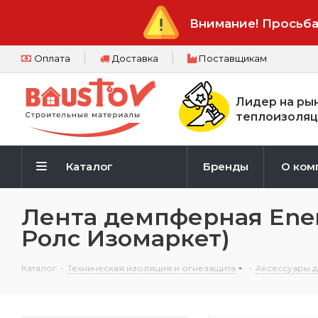
Внимание! Просьба
Оплата
Доставка
Поставщикам
Лидер на ры
теплоизоляц
Каталог
Бренды
О ком
Лента демпферная Ener
Ролс Изомаркет)
Каталог
-
Техническая изоляция и огнезащита
-
Аксессуары д