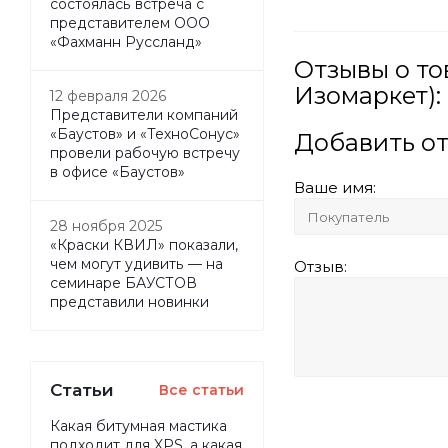
состоялась встреча с
представителем ООО
«Фахманн Руссланд»
Отзывы о то
Изомаркет):
12 февраля 2026
Представители компаний
«Баустов» и «ТехноСонус»
Добавить о
провели рабочую встречу
в офисе «Баустов»
Ваше имя:
28 ноября 2025
«Краски КВИЛ» показали,
чем могут удивить — на
Отзыв:
семинаре БАУСТОВ
представили новинки
Статьи
Все статьи
Какая битумная мастика
подходит для XPS, а какая