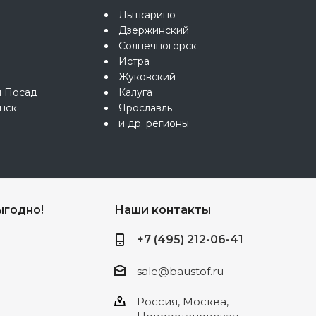
Лыткарино
Дзержинский
Солнечногорск
Истра
Жуковский
й Посад
Калуга
нск
Ярославль
и др. регионы
ыгодно!
Наши контакты
+7 (495) 212-06-41
sale@baustof.ru
Россия, Москва,