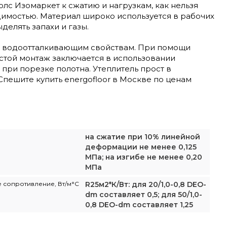
лс Изомаркет к сжатию и нагрузкам, как нельзя
имостью. Материал широко используется в рабочих
делять запахи и газы.
аря водоотталкивающим свойствам. При помощи
стой монтаж заключается в использовании
при порезке полотна. Утеплитель прост в
Спешите купить energofloor в Москве по ценам
на сжатие при 10% линейной
деформации не менее 0,125
МПа; на изгибе не менее 0,20
МПа
 сопротивление, Вт/м°C
R25м2*К/Вт: для 20/1,0-0,8 DEO-
dm составляет 0,5; для 50/1,0-
0,8 DEO-dm составляет 1,25