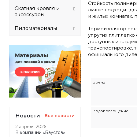
Стойкость полимерн
Скатная кровля и
лучше подходит дл
аксессуары
и жилых комнатах, 
Пиломатериалы
Термоизолятор оста
упругих плит легк
доступных инструме
транспортировке, т
официального диле
Бренд
Водопоглощение
Новости
Все новости
2 апреля 2026
В компании «Баустов»