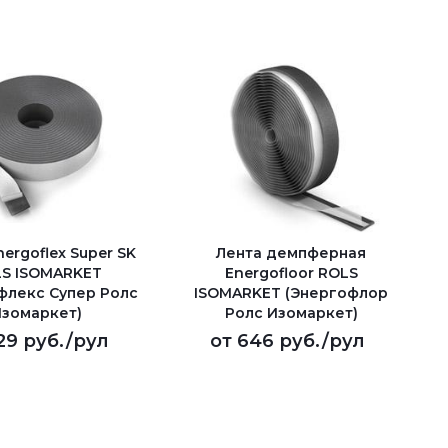
ergoflex Super SK
Лента демпферная
S ISOMARKET
Energofloor ROLS
флекс Супер Ролс
ISOMARKET (Энергофлор
зомаркет)
Ролс Изомаркет)
29 руб.
/рул
от
646 руб.
/рул