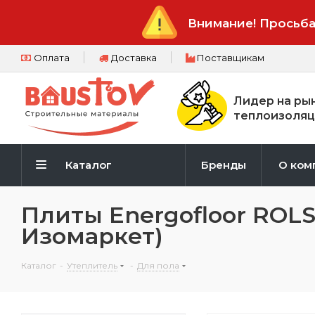
Внимание! Просьба
Оплата
Доставка
Поставщикам
Лидер на ры
теплоизоляц
Каталог
Бренды
О ком
Плиты Energofloor ROL
Изомаркет)
Каталог
-
Утеплитель
-
Для пола