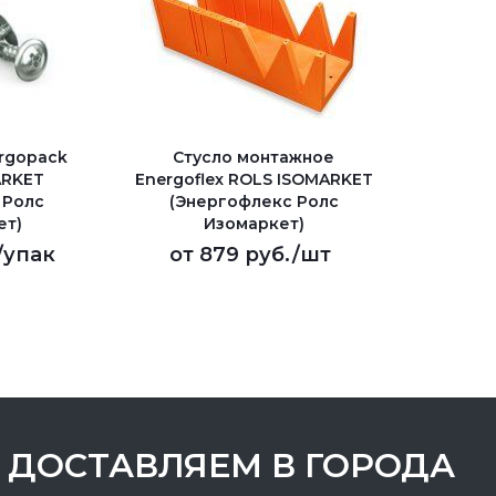
rgopack
Стусло монтажное
ARKET
Energoflex ROLS ISOMARKET
 Ролс
(Энергофлекс Ролс
ет)
Изомаркет)
/упак
от
879 руб.
/шт
ДОСТАВЛЯЕМ В ГОРОДА