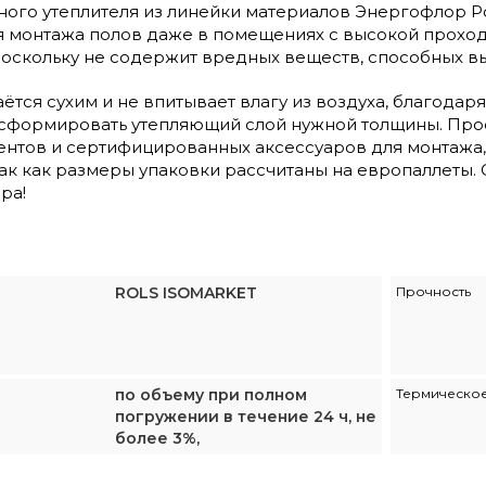
ого утеплителя из линейки материалов Энергофлор Ро
я монтажа полов даже в помещениях с высокой проход
поскольку не содержит вредных веществ, способных вы
ётся сухим и не впитывает влагу из воздуха, благод
о сформировать утепляющий слой нужной толщины. Про
нтов и сертифицированных аксессуаров для монтажа, 
ак как размеры упаковки рассчитаны на европаллеты. 
ра!
ROLS ISOMARKET
Прочность
по объему при полном
Термическое
погружении в течение 24 ч, не
более 3%,