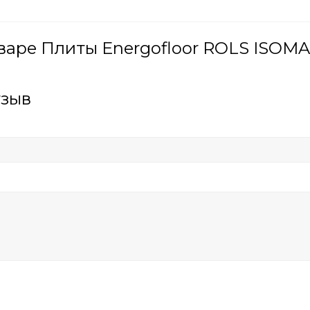
варе Плиты Energofloor ROLS ISOM
тзыв