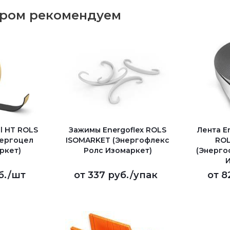
аром рекомендуем
l HT ROLS
Зажимы Energoflex ROLS
Лента En
нергоцел
ISOMARKET (Энергофлекс
ROL
ркет)
Ролс Изомаркет)
(Энерго
И
б.
/шт
от
337 руб.
/упак
от
8