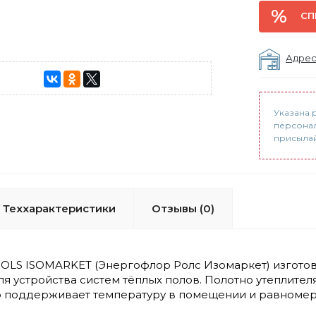
СП
Адрес
Указана 
персонал
присылайт
Теххарактеристики
Отзывы (0)
 ROLS ISOMARKET (Энергофлор Ролс Изомаркет) изгото
я устройства систем тёплых полов. Полотно утеплите
 поддерживает температуру в помещении и равномерн