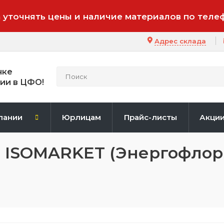
 уточнять цены и наличие материалов по теле
Адрес склада
нке
ии в ЦФО!
пании
Юрлицам
Прайс-листы
Акци
S ISOMARKET (Энергофлор