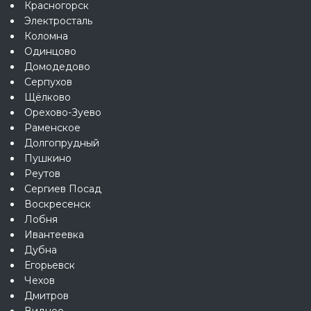
Красногорск
Электросталь
Коломна
Одинцово
Домодедово
Серпухов
Щёлково
Орехово-Зуево
Раменское
Долгопрудный
Пушкино
Реутов
Сергиев Посад
Воскресенск
Лобня
Ивантеевка
Дубна
Егорьевск
Чехов
Дмитров
Видное