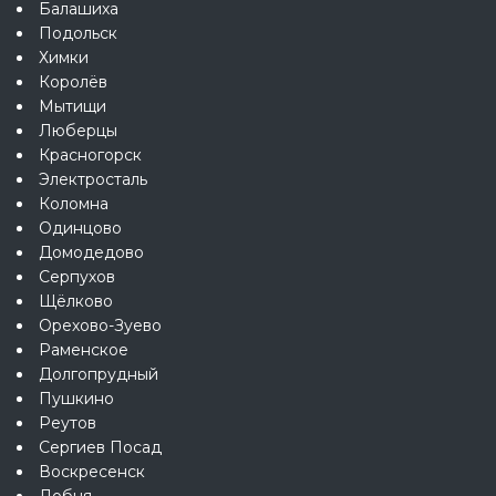
Балашиха
Подольск
Химки
Королёв
Мытищи
Люберцы
Красногорск
Электросталь
Коломна
Одинцово
Домодедово
Серпухов
Щёлково
Орехово-Зуево
Раменское
Долгопрудный
Пушкино
Реутов
Сергиев Посад
Воскресенск
Лобня