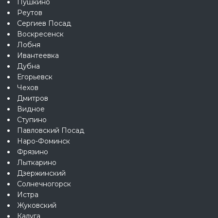
Пушкино
Реутов
Сергиев Посад
Воскресенск
Лобня
Ивантеевка
Дубна
Егорьевск
Чехов
Дмитров
Видное
Ступино
Павловский Посад
Наро-Фоминск
Фрязино
Лыткарино
Дзержинский
Солнечногорск
Истра
Жуковский
Калуга