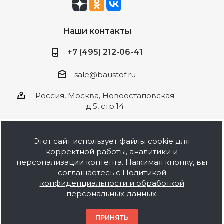
Наши контакты
+7 (495) 212-06-41
sale@baustof.ru
Россия, Москва, Новоостаповская
д.5, стр.14
Этот сайт использует файлы cookie для
корректной работы, аналитики и
2026 © ООО Баустов. Собственное
персонализации контента. Нажимая кнопку, вы
производство лакокрасочной продукции,
соглашаетесь с
Политикой
оптовая и розничная продажа строительных
конфиденциальности и обработкой
материалов, комплектация объектов под ключ.
персональных данных
.
Информация на сайте носит ознакомительный
характер и не является публичной офертой.
ПРИНЯТЬ